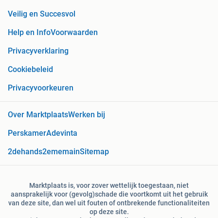
Veilig en Succesvol
Help en Info
Voorwaarden
Privacyverklaring
Cookiebeleid
Privacyvoorkeuren
Over Marktplaats
Werken bij
Perskamer
Adevinta
2dehands
2ememain
Sitemap
Marktplaats is, voor zover wettelijk toegestaan, niet
aansprakelijk voor (gevolg)schade die voortkomt uit het gebruik
van deze site, dan wel uit fouten of ontbrekende functionaliteiten
op deze site.