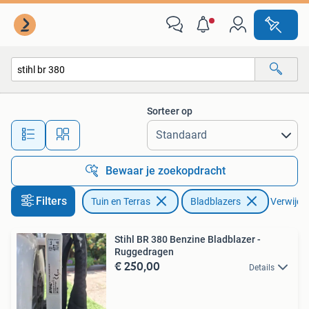
Bladblazers
Sorteer op
Alle afstanden…
Bewaar je zoekopdracht
Filters
Tuin en Terras
Bladblazers
Verwijder
Stihl BR 380 Benzine Bladblazer -
Ruggedragen
€ 250,00
Details