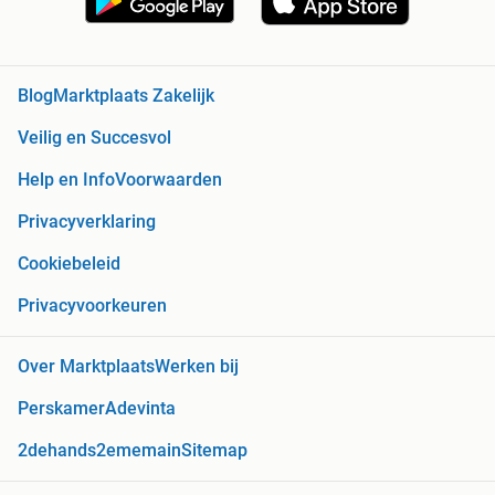
Blog
Marktplaats Zakelijk
Veilig en Succesvol
Help en Info
Voorwaarden
Privacyverklaring
Cookiebeleid
Privacyvoorkeuren
Over Marktplaats
Werken bij
Perskamer
Adevinta
2dehands
2ememain
Sitemap