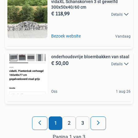
vidaXL Schanskorven 3 st gewelfd
300x50x40/60 cm
€ 118,99
Details
Bezoek website
Vandaag
onderhoudsvrije bloembakken van staal
€ 50,00
Details
Oss
1 aug 26
1
2
3
Pagina 1 van 3