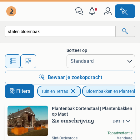
Bloembakken en Plantenbakken
Sorteer op
Alle afstanden…
Bewaar je zoekopdracht
Filters
Tuin en Terras
Bloembakken en Plantenba
Plantenbak Cortenstaal | Plantenbakken
op Maat
Zie omschrijving
Details
Topadvertentie
Sint-Oedenrode
Vandaag