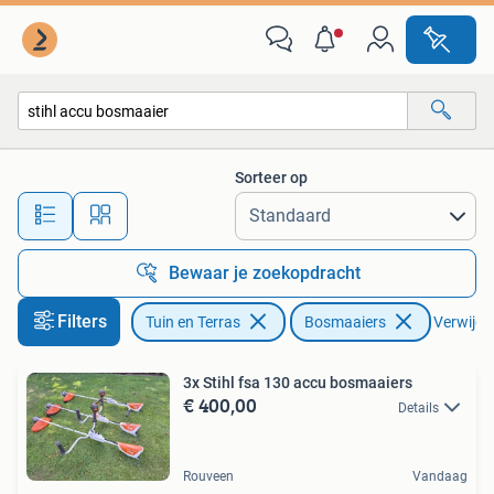
Bosmaaiers
Sorteer op
Alle afstanden…
Bewaar je zoekopdracht
Filters
Tuin en Terras
Bosmaaiers
Verwijder
3x Stihl fsa 130 accu bosmaaiers
€ 400,00
Details
Rouveen
Vandaag