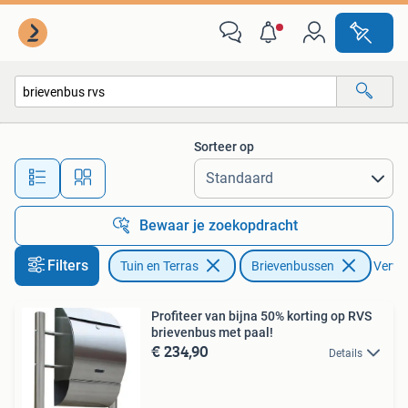
Brievenbussen
Sorteer op
Alle afstanden…
Bewaar je zoekopdracht
Filters
Tuin en Terras
Brievenbussen
Verwij
Profiteer van bijna 50% korting op RVS
brievenbus met paal!
€ 234,90
Details