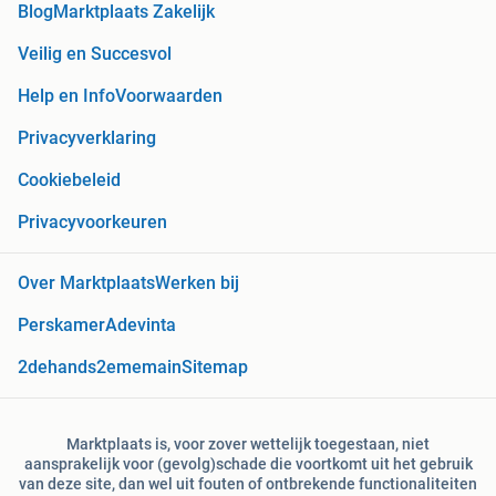
Blog
Marktplaats Zakelijk
Veilig en Succesvol
Help en Info
Voorwaarden
Privacyverklaring
Cookiebeleid
Privacyvoorkeuren
Over Marktplaats
Werken bij
Perskamer
Adevinta
2dehands
2ememain
Sitemap
Marktplaats is, voor zover wettelijk toegestaan, niet
aansprakelijk voor (gevolg)schade die voortkomt uit het gebruik
van deze site, dan wel uit fouten of ontbrekende functionaliteiten