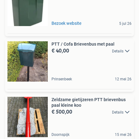
Bezoek website
5 jul 26
PTT / Cofa Brievenbus met paal
€ 40,00
Details
Prinsenbeek
12 mei 26
Zeldzame gietijzeren PTT brievenbus
paal kleine koo
€ 500,00
Details
Doornspijk
15 mei 26