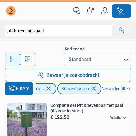
Brievenbussen
Sorteer op
Alle afstanden…
Bewaar je zoekopdracht
Filters
Tuin en Terras
Brievenbussen
Verwijder filters
Complete set Ptt brievenbus met paal
(diverse kleuren)
€ 122,50
Details