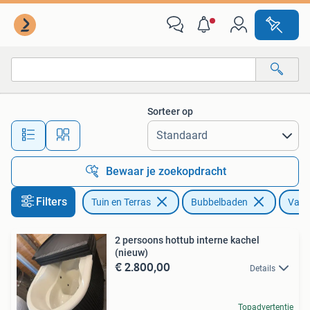
Bubbelbaden en Hottubs
Sorteer op
Alle afstanden…
Bewaar je zoekopdracht
Filters
Tuin en Terras
Bubbelbaden
Vast
2 persoons hottub interne kachel
(nieuw)
€ 2.800,00
Details
Topadvertentie