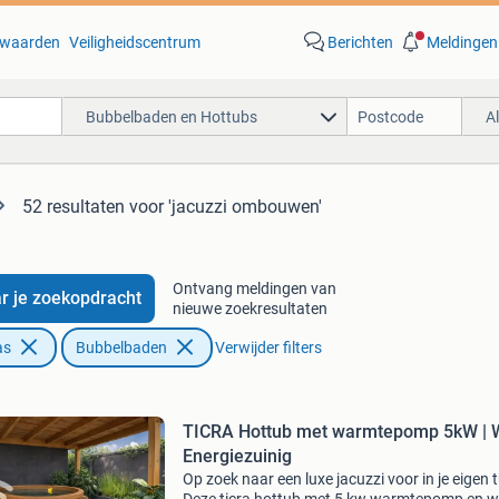
waarden
Veiligheidscentrum
Berichten
Meldingen
Bubbelbaden en Hottubs
A
52 resultaten
voor 'jacuzzi ombouwen'
Ontvang meldingen van
r je zoekopdracht
nieuwe zoekresultaten
as
Bubbelbaden
Verwijder filters
TICRA Hottub met warmtepomp 5kW | Wi
Energiezuinig
Op zoek naar een luxe jacuzzi voor in je eigen 