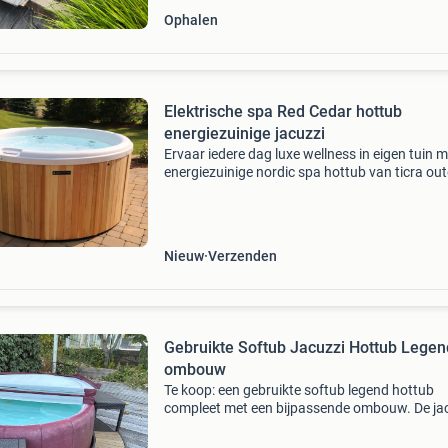
Ophalen
Elektrische spa Red Cedar hottub
energiezuinige jacuzzi
Ervaar iedere dag luxe wellness in eigen tuin m
energiezuinige nordic spa hottub van ticra ou
Deze stijlvolle elektrische hottub / jacuzzi
combineert optimaal comfort met hoogwaard
isola
Nieuw
Verzenden
Gebruikte Softub Jacuzzi Hottub Legend
ombouw
Te koop: een gebruikte softub legend hottub
compleet met een bijpassende ombouw. De ja
is in werkende staat, maar heeft duidelijke
gebruikssporen en de hoes is aan vervanging 