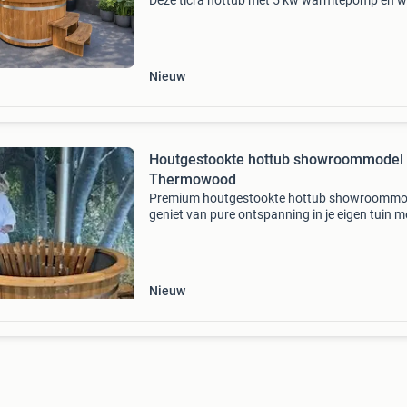
Deze ticra hottub met 5 kw warmtepomp en wi
bediening via app biedt het hele jaar door ulti
ontspanning. Bedien eenvoudig de temperatu
in
Nieuw
Houtgestookte hottub showroommodel
Thermowood
Premium houtgestookte hottub showroommo
geniet van pure ontspanning in je eigen tuin m
deze stijlvolle ticra outdoor hottub. Dit luxe
showroommodel combineert comfort,
duurzaamheid en gebruiksgem
Nieuw