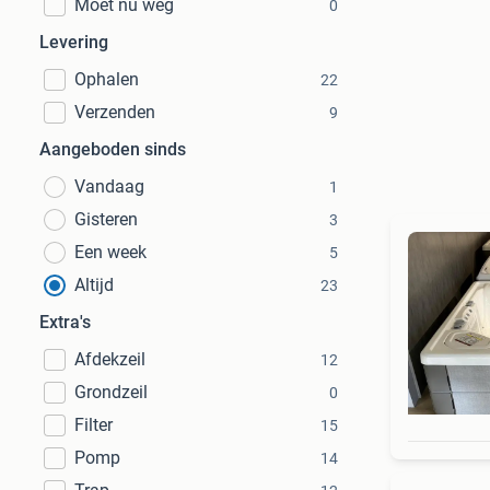
Moet nu weg
0
Levering
Ophalen
22
Verzenden
9
Aangeboden sinds
Vandaag
1
Gisteren
3
Een week
5
Altijd
23
Extra's
Afdekzeil
12
Grondzeil
0
Filter
15
Pomp
14