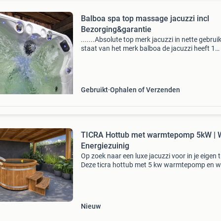
Balboa spa top massage jacuzzi incl
Bezorging&garantie
.......Absolute top merk jacuzzi in nette gebrui
staat van het merk balboa de jacuzzi heeft 1
ligplaats in totaal geschikt voor 5a6 personen
jacuzzi heeft een speciale massage jet voor d
Gebruikt
Ophalen of Verzenden
TICRA Hottub met warmtepomp 5kW | Wi
Energiezuinig
Op zoek naar een luxe jacuzzi voor in je eigen 
Deze ticra hottub met 5 kw warmtepomp en wi
bediening via app biedt het hele jaar door ulti
ontspanning. Bedien eenvoudig de temperatu
in
Nieuw