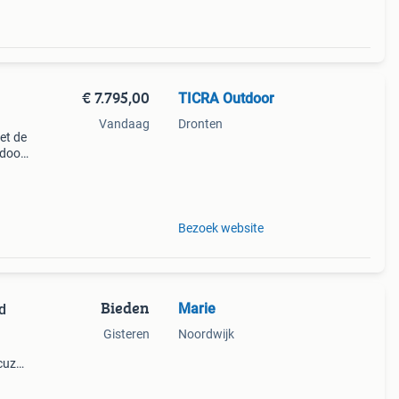
€ 7.795,00
TICRA Outdoor
Vandaag
Dronten
et de
tdoor.
ige
Bezoek website
Bieden
Marie
Gisteren
Noordwijk
cuzzi
toe.