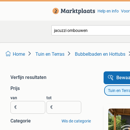
Help en info
Voor
Home
Tuin en Terras
Bubbelbaden en Hottubs
Verfijn resultaten
Bewaa
Prijs
Tuin en Terr
van
tot
€
€
Categorie
Wis de categorie