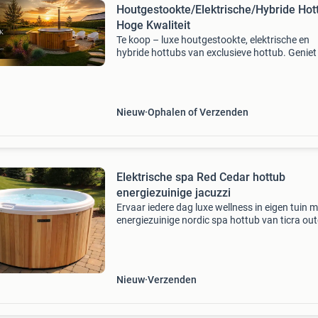
Houtgestookte/Elektrische/Hybride Hot
Hoge Kwaliteit
Te koop – luxe houtgestookte, elektrische en
hybride hottubs van exclusieve hottub. Geniet
pure ontspanning in uw eigen tuin met een va
onze hoogwaardige hottubs, verkrijgbaar in
verschillende ui
Nieuw
Ophalen of Verzenden
Elektrische spa Red Cedar hottub
energiezuinige jacuzzi
Ervaar iedere dag luxe wellness in eigen tuin m
energiezuinige nordic spa hottub van ticra ou
Deze stijlvolle elektrische hottub / jacuzzi
combineert optimaal comfort met hoogwaard
isola
Nieuw
Verzenden