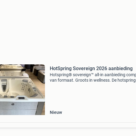
HotSpring Sovereign 2026 aanbieding
Hotspring® sovereign™ all-in aanbieding com
van formaat. Groots in wellness. De hotsprin
sovereign™ combineert de unieke moto-mass
dx met premium comfort, energiezuinigheid en
innovatiev
Nieuw