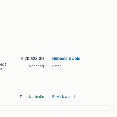
€ 20.525,00
Bubbels & Jets
pact
Vandaag
Enter
g®
age™
 het
Topadvertentie
Bezoek website