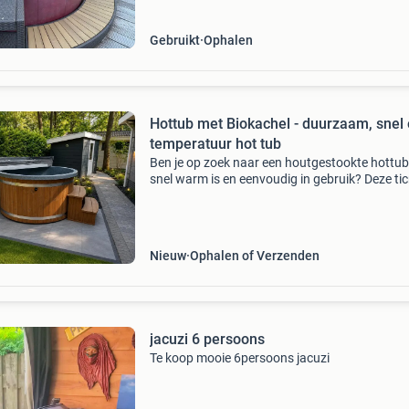
De ombouw biedt
Gebruikt
Ophalen
Hottub met Biokachel - duurzaam, snel
temperatuur hot tub
Ben je op zoek naar een houtgestookte hottub
snel warm is en eenvoudig in gebruik? Deze tic
hottub met biokachel combineert comfort,
duurzaamheid en gemak. Deze moderne hottu
jacuzzi voor bui
Nieuw
Ophalen of Verzenden
jacuzi 6 persoons
Te koop mooie 6persoons jacuzi