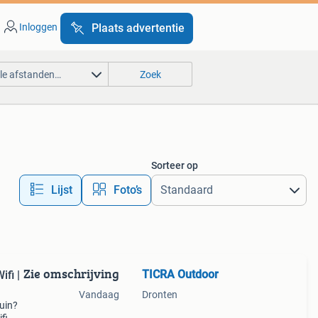
Inloggen
Plaats advertentie
lle afstanden…
Zoek
Sorteer op
Lijst
Foto’s
Zie omschrijving
TICRA Outdoor
fi |
Vandaag
Dronten
tuin?