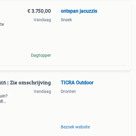
€ 3.750,00
ontspan jacuzzis
Vandaag
Sneek
kte
 deze
e onde
Dagtopper
Zie omschrijving
TICRA Outdoor
fi |
Vandaag
Dronten
tuin?
fi
eme
ur en
Bezoek website