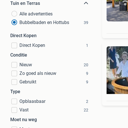
Tuin en Terras
Alle advertenties
Bubbelbaden en Hottubs
39
Direct Kopen
Direct Kopen
1
Conditie
Nieuw
20
Zo goed als nieuw
9
Gebruikt
9
Type
Opblaasbaar
2
Vast
22
Moet nu weg