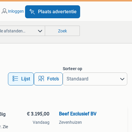
Inloggen
Plaats advertentie
lle afstanden…
Zoek
Sorteer op
Lijst
Foto’s
€ 3.195,00
Beef Exclusief BV
Big
Vandaag
Zevenhuizen
. Zie