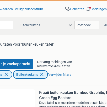
waarden
Veiligheidscentrum
Berichten
Meldingen
Buitenkeukens
A
ultaten
voor 'buitenkeuken tafel'
Ontvang meldingen van
r je zoekopdracht
nieuwe zoekresultaten
as
Buitenkeukens
Verwijder filters
Fraaii buitenkeuken Bamboo Graphite, 
Green Egg Bastard
Deze tafel is in meerdere modellen beschikbaar