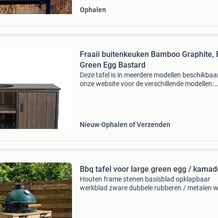
Ophalen
Fraaii buitenkeuken Bamboo Graphite, 
Green Egg Bastard
Deze tafel is in meerdere modellen beschikbaar
onze website voor de verschillende modellen:
www.beefexclusief.nl. De stalen tafel bamboo
graphite is in onderstaande modellen te bestel
storage
Nieuw
Ophalen of Verzenden
Bbq tafel voor large green egg / kamad
Houten frame stenen basisblad opklapbaar
werkblad zware dubbele rubberen / metalen w
(2 met rem) haakje voor accessoires en grepe
voor verrijden maten - diameter opening 56 cm
bovenblad 74x 74