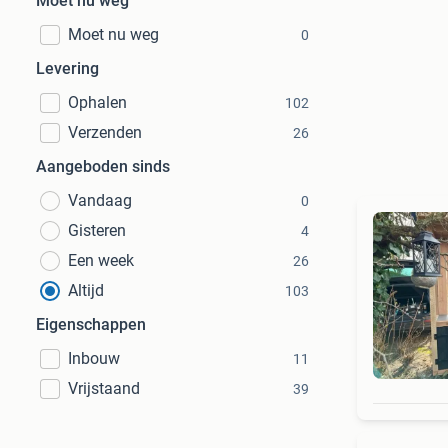
Moet nu weg
Moet nu weg
0
Levering
Ophalen
102
Verzenden
26
Aangeboden sinds
Vandaag
0
Gisteren
4
Een week
26
Altijd
103
Eigenschappen
Inbouw
11
Vrijstaand
39