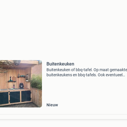
Buitenkeuken
Buitenkeuken of bbq-tafel. Op maat gemaakt
buitenkeukens en bbq-tafels. Ook eventueel
tuinbanken, -tafels mogelijk. In elke gewenste
houtsoort neem contact op per mail voor mee
foto's of meer in
Nieuw