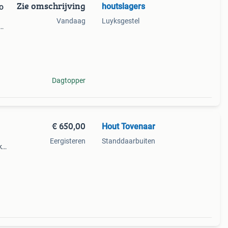
Zie omschrijving
houtslagers
o
Vandaag
Luyksgestel
echt
voor
Dagtopper
€ 650,00
Hout Tovenaar
Eergisteren
Standdaarbuiten
k
ut,