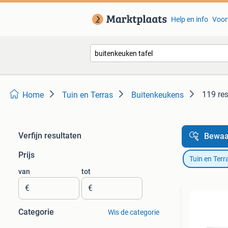
Help en info
Voor
119 res
Home
Tuin en Terras
Buitenkeukens
Verfijn resultaten
Bewaa
Prijs
Tuin en Terr
van
tot
€
€
Categorie
Wis de categorie