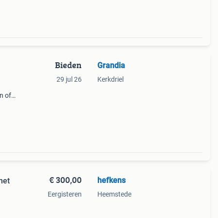
Bieden
Grandia
29 jul 26
Kerkdriel
n of
dte
 een
€ 300,00
hefkens
met
Eergisteren
Heemstede