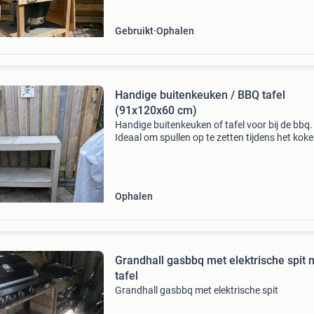
Gebruikt
Ophalen
Handige buitenkeuken / BBQ tafel
(91x120x60 cm)
Handige buitenkeuken of tafel voor bij de bbq.
Ideaal om spullen op te zetten tijdens het koke
grillen. De afmetingen zijn hoogte 91 cm, bree
120 cm en diepte 60 cm. Er zit een scheurtje in
Ophalen
Grandhall gasbbq met elektrische spit 
tafel
Grandhall gasbbq met elektrische spit