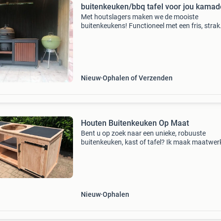
buitenkeuken/bbq tafel voor jou kamad
Met houtslagers maken we de mooiste
buitenkeukens! Functioneel met een fris, strak
ontwerp, zodat de kamado nog meer tot zijn r
komt vervaardigd in 100% tropisch hardhout 
jarenlang plezier &a
Nieuw
Ophalen of Verzenden
Houten Buitenkeuken Op Maat
Bent u op zoek naar een unieke, robuuste
buitenkeuken, kast of tafel? Ik maak maatwer
meubels van onbehandeld massief douglas ho
volledig afgestemd op uw wensen. Prijzen in
overleg, vanaf 650 euro
Nieuw
Ophalen