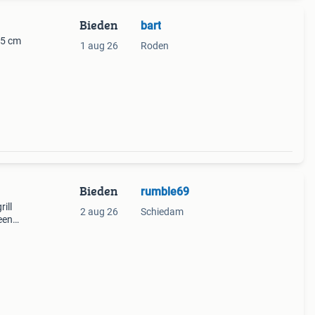
Bieden
bart
75 cm
1 aug 26
Roden
Bieden
rumble69
ill
2 aug 26
Schiedam
een
de