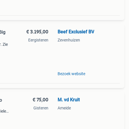
€ 3.195,00
Beef Exclusief BV
Big
Eergisteren
Zevenhuizen
. Zie
len:
Bezoek website
€ 75,00
M. vd Kruit
o
Gisteren
Ameide
ielen
n
 -