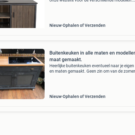
onze website voor de verschillende modellen:
www.beefexclusief.nl. De stalen tafel bamboo
graphite is in onderstaande modellen te bestel
storage
Nieuw
Ophalen of Verzenden
Buitenkeuken in alle maten en modelle
maat gemaakt.
Heerlijke buitenkeuken eventueel naar je eigen
en maten gemaakt. Geen zin om van de zome
binnen te gaan koken ... Laat dan je buitenke
bij ons op maat maken. Het is mogelijk om de
(buiten) k
Nieuw
Ophalen of Verzenden