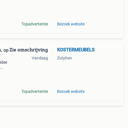
len:
Topadvertentie
Bezoek website
Zie omschrijving
KOSTERMEUBELS
n, op
Vandaag
Zutphen
 idee
r
uken
Topadvertentie
Bezoek website