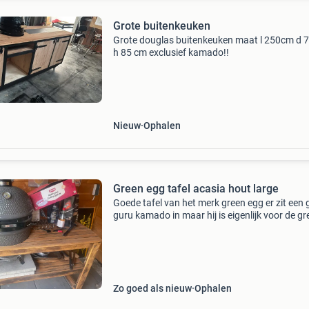
Grote buitenkeuken
Grote douglas buitenkeuken maat l 250cm d 
h 85 cm exclusief kamado!!
Nieuw
Ophalen
Green egg tafel acasia hout large
Goede tafel van het merk green egg er zit een gr
guru kamado in maar hij is eigenlijk voor de gr
egg large tafel is van acasia hout €.150 Mag 
tafel opgehaald worden
Zo goed als nieuw
Ophalen