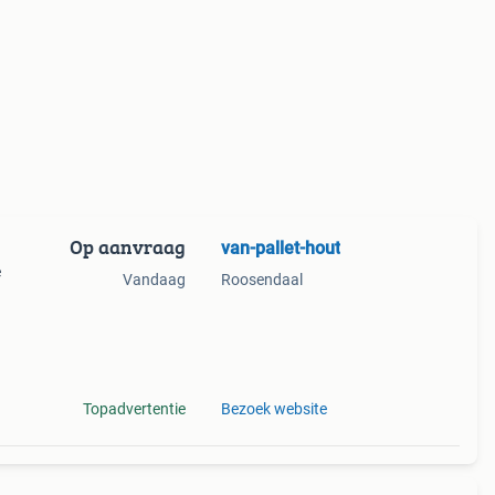
Op aanvraag
van-pallet-hout
e
Vandaag
Roosendaal
r
Topadvertentie
Bezoek website