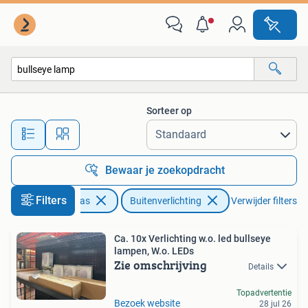
Buitenverlichting
Sorteer op
Alle afstanden…
Bewaar je zoekopdracht
Filters
Tuin en Terras
Buitenverlichting
Verwijder filters
Ca. 10x Verlichting w.o. led bullseye
lampen, W.o. LEDs
Zie omschrijving
Details
Topadvertentie
Bezoek website
28 jul 26