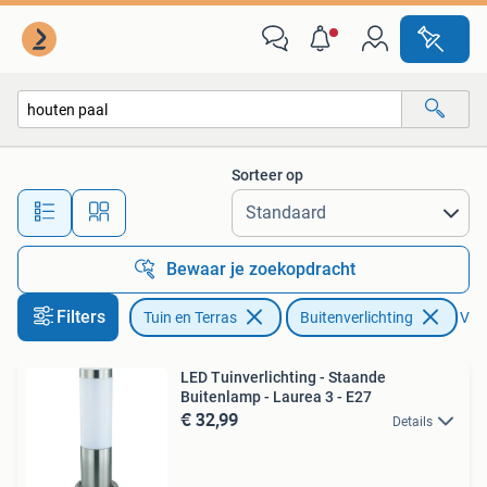
Buitenverlichting
Sorteer op
Alle afstanden…
Bewaar je zoekopdracht
Filters
Tuin en Terras
Buitenverlichting
Verw
LED Tuinverlichting - Staande
Buitenlamp - Laurea 3 - E27
€ 32,99
Details