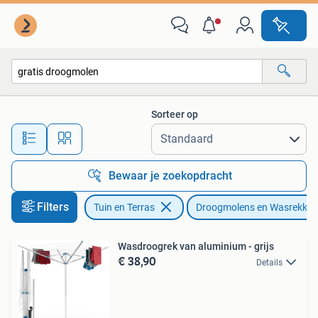
Droogmolens en Wasrekken
Sorteer op
Alle afstanden…
Bewaar je zoekopdracht
Filters
Tuin en Terras
Droogmolens en Wasrekken
Wasdroogrek van aluminium - grijs
€ 38,90
Details