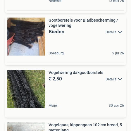
Netersel
13 mei 26
Gootborstels voor Bladbescherming /
vogelwering
Bieden
Details
Doesburg
9 jul 26
Vogelwering dakgootborstels
€ 2,50
Details
Meijel
30 apr 26
Vogelgaas, kippengaas 102 cm breed, 5
meter lang