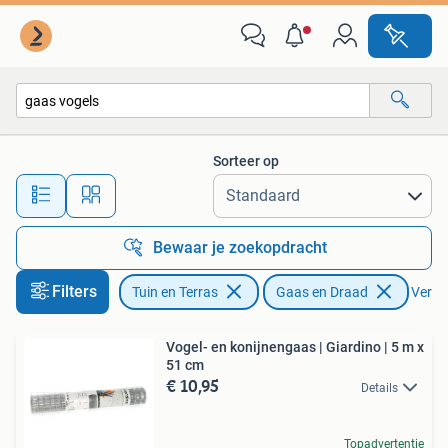
Gaas en Draad
Sorteer op
Alle afstanden…
Bewaar je zoekopdracht
Filters
Tuin en Terras
Gaas en Draad
Verwij
Vogel- en konijnengaas | Giardino | 5 m x
51 cm
€ 10,95
Details
Topadvertentie