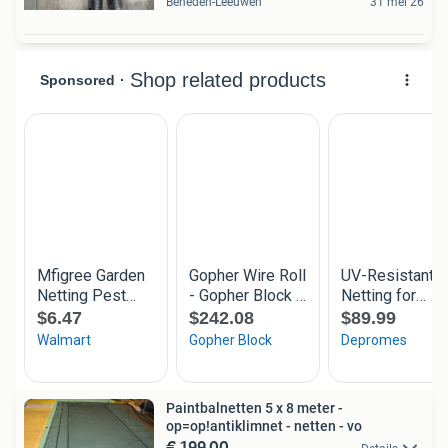
Beneden-Leeuwen
31 mei 26
Paintbalnetten 5 x 8 meter -
op=op!antiklimnet - netten - vo
€ 199,00