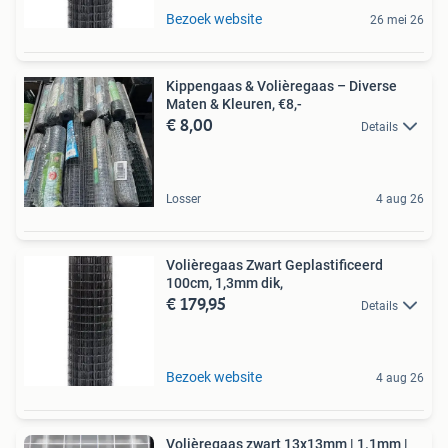
Bezoek website
26 mei 26
Kippengaas & Volièregaas – Diverse
Maten & Kleuren, €8,-
€ 8,00
Details
Losser
4 aug 26
Volièregaas Zwart Geplastificeerd
100cm, 1,3mm dik,
€ 179,95
Details
Bezoek website
4 aug 26
Volièregaas zwart 13x13mm | 1.1mm |