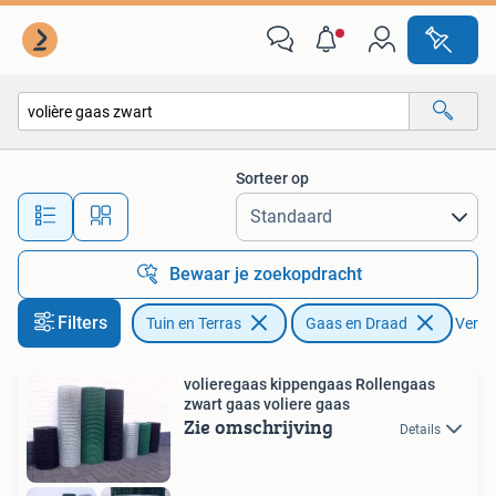
Gaas en Draad
Sorteer op
Alle afstanden…
Bewaar je zoekopdracht
Filters
Tuin en Terras
Gaas en Draad
Verwij
volieregaas kippengaas Rollengaas
zwart gaas voliere gaas
Zie omschrijving
Details