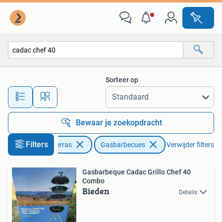
Gasbarbecues
Sorteer op
Alle afstanden…
Bewaar je zoekopdracht
Filters
Tuin en Terras
Gasbarbecues
Verwijder filters
Gasbarbeque Cadac Grillo Chef 40
Combo
Bieden
Details