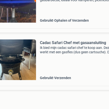
gasbarbecue, ideaal voor kamperen, picknicks
kleine balkons. Deze draagbare barbecue is
eenvoudig op te zetten en te gebruiken, en bie
diverse kookoppe
Gebruikt
Ophalen of Verzenden
Cadac Safari Chef met gasaansluiting
Ik bied mijn cadac safari chef te koop aan. De
werkt met een gasfles (dus geen cartouche). Di
een wat ouder model en vergelijkbaar met de
huidige safari chef 30. Wordt compleet gelever
onder
Gebruikt
Verzenden