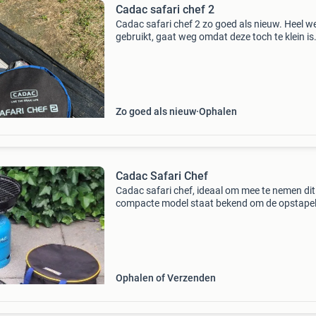
Cadac safari chef 2
Cadac safari chef 2 zo goed als nieuw. Heel w
gebruikt, gaat weg omdat deze toch te klein is
Zo goed als nieuw
Ophalen
Cadac Safari Chef
Cadac safari chef, ideaal om mee te nemen dit
compacte model staat bekend om de opstape
onderdelen pandrager, barbecue-rooster, glad
bakplaat en geribbelde grillplaat in goede staa
geen gebre
Ophalen of Verzenden