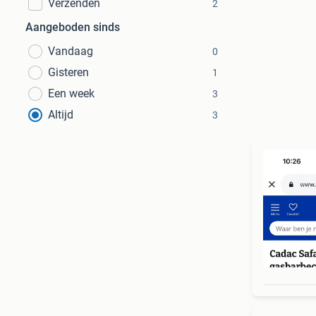
Verzenden
2
Aangeboden sinds
Vandaag
0
Gisteren
1
Een week
3
Altijd
3