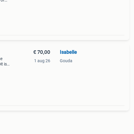
 of
dt
€ 70,00
Isabelle
ze
1 aug 26
Gouda
t is
d: -