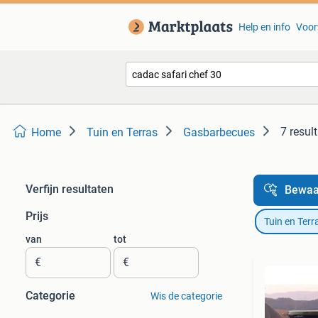
Help en info
Voor
7 resul
Home
Tuin en Terras
Gasbarbecues
Verfijn resultaten
Bewaa
Prijs
Tuin en Terr
van
tot
€
€
Categorie
Wis de categorie