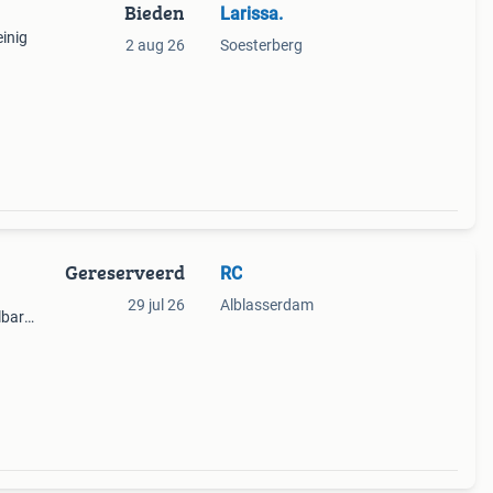
Bieden
Larissa.
einig
2 aug 26
Soesterberg
.
Gereserveerd
RC
29 jul 26
Alblasserdam
lbare
de
t,