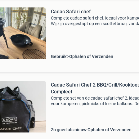
Cadac Safari chef
Complete cadac safari chef, ideaal voor kamp
Wij zijn overgestapt op een scottel braai, vand
dat we deze wegdoen. De set is gebruikt maar
zeker nog wel een paar jaar mee.
Gebruikt
Ophalen of Verzenden
Cadac Safari Chef 2 BBQ/Grill/Kooktoes
Compleet
Complete set van de cadac safari chef 2, ideaa
voor kamperen, picknicks of kleine balkons. D
veelzijdige gasbarbecue kan gebruikt worden 
grill, bakplaat, wok en kooktoestel. De set is zo
goed
Zo goed als nieuw
Ophalen of Verzenden