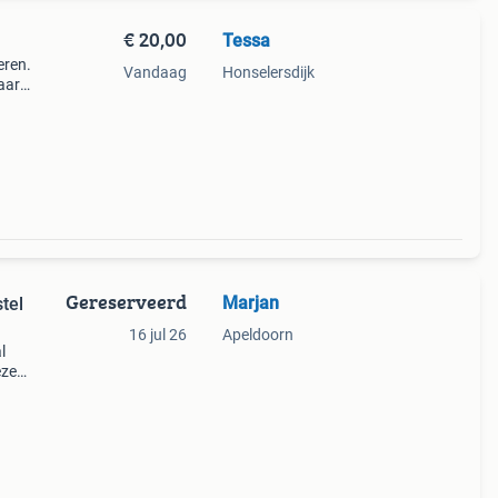
€ 20,00
Tessa
eren.
Vandaag
Honselersdijk
aar
 kan
Gereserveerd
Marjan
tel
16 jul 26
Apeldoorn
l
eze
als