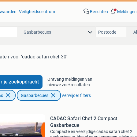
waarden
Veiligheidscentrum
Berichten
Meldingen
Gasbarbecues
A
taten
voor 'cadac safari chef 30'
Ontvang meldingen van
r je zoekopdracht
nieuwe zoekresultaten
as
Gasbarbecues
Verwijder filters
CADAC Safari Chef 2 Compact
Gasbarbecue
Compacte en veelzijdige cadac safari chef 2