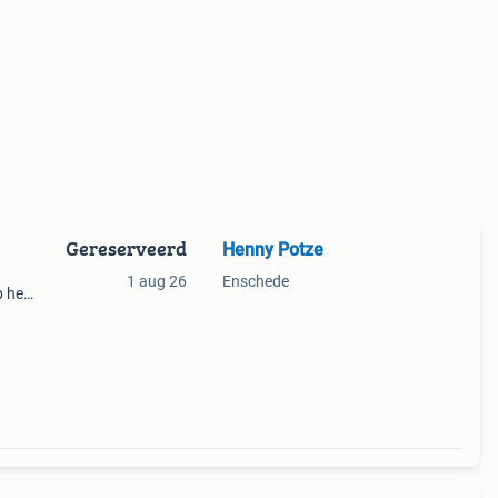
Gereserveerd
Henny Potze
1 aug 26
Enschede
p het
rgen.