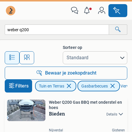
Gasbarbecues
Sorteer op
Alle afstanden…
Bewaar je zoekopdracht
Filters
Tuin en Terras
Gasbarbecues
Verwij
Weber Q200 Gas BBQ met onderstel en
hoes
Bieden
Details
Nijverdal
Gisteren