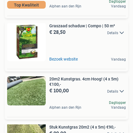
Dagtopper
Top Kwaliteit
Alphen aan den Rijn
Vandaag
Graszaad schaduw | Compo | 50 m²
€ 28,50
Details
Bezoek website
Vandaag
20m2 Kunstgras. 4cm Hoog! (4 x 5m)
€100,-
€ 100,00
Details
Dagtopper
Alphen aan den Rijn
Vandaag
Stuk Kunstgras 20m2 (4 x 5m) €90,-