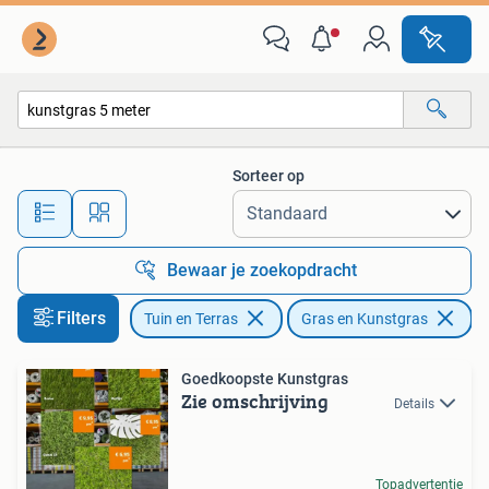
Gras en Kunstgras
Sorteer op
Alle afstanden…
Bewaar je zoekopdracht
Filters
Tuin en Terras
Gras en Kunstgras
Ve
Goedkoopste Kunstgras
Zie omschrijving
Details
Topadvertentie