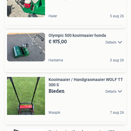
Haler
5 aug 26
Olympic 500 kooimaaier honda
€ 975,00
Details
Harkema
3 aug 26
Kooimaaier / Handgrasmaaier WOLF TT
300 S
Bieden
Details
Waspik
7 aug 26