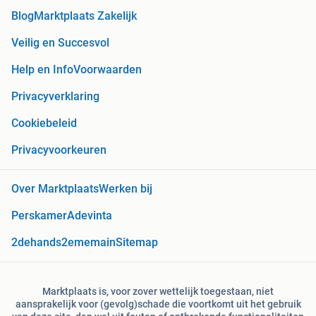
Blog
Marktplaats Zakelijk
Veilig en Succesvol
Help en Info
Voorwaarden
Privacyverklaring
Cookiebeleid
Privacyvoorkeuren
Over Marktplaats
Werken bij
Perskamer
Adevinta
2dehands
2ememain
Sitemap
Marktplaats is, voor zover wettelijk toegestaan, niet
aansprakelijk voor (gevolg)schade die voortkomt uit het gebruik