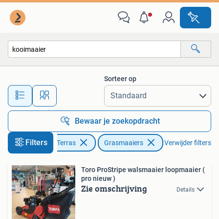
Grasmaaiers
Sorteer op
Alle afstanden…
Bewaar je zoekopdracht
Filters
Tuin en Terras
Grasmaaiers
Verwijder filters
Toro ProStripe walsmaaier loopmaaier (
pro nieuw )
Zie omschrijving
Details