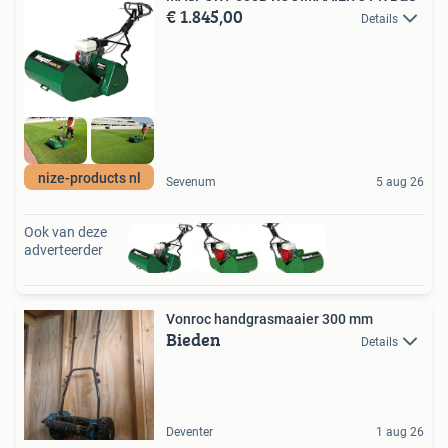
€ 1.845,00
Details
nize-products nl
Sevenum
5 aug 26
Ook van deze
adverteerder
Vonroc handgrasmaaier 300 mm
Bieden
Details
Deventer
1 aug 26