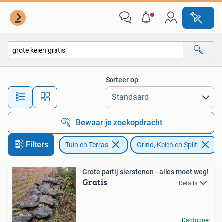
Grind, Keien en Split
Sorteer op
Alle afstanden…
Bewaar je zoekopdracht
Filters
Tuin en Terras
Grind, Keien en Split
V
Grote partij sierstenen - alles moet weg!
Gratis
Details
Dagtopper