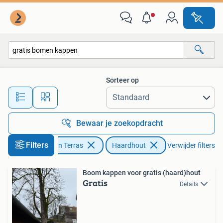
Haardhout
Sorteer op
Alle afstanden…
Bewaar je zoekopdracht
Filters
Tuin en Terras
Haardhout
Verwijder filters
Boom kappen voor gratis (haard)hout
Gratis
Details