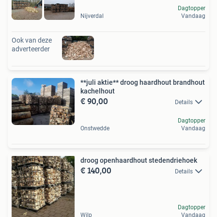
Dagtopper
Nijverdal
Vandaag
Ook van deze
adverteerder
**juli aktie** droog haardhout brandhout
kachelhout
€ 90,00
Details
Dagtopper
Onstwedde
Vandaag
droog openhaardhout stedendriehoek
€ 140,00
Details
Dagtopper
Wilp
Vandaag