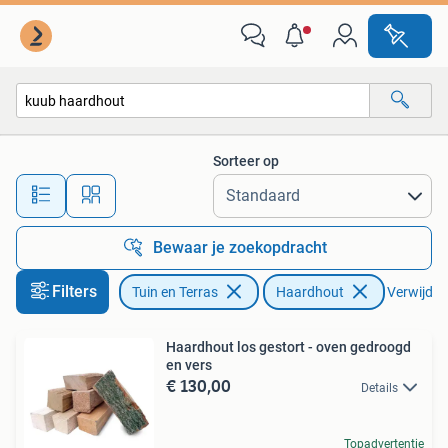
Haardhout
Sorteer op
Alle afstanden…
Bewaar je zoekopdracht
Filters
Tuin en Terras
Haardhout
Verwijder 
Haardhout los gestort - oven gedroogd
en vers
€ 130,00
Details
Topadvertentie