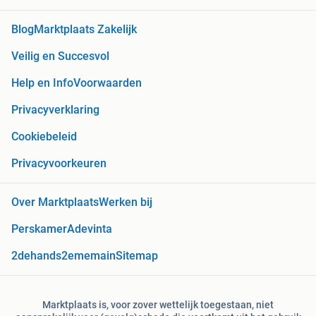
Blog
Marktplaats Zakelijk
Veilig en Succesvol
Help en Info
Voorwaarden
Privacyverklaring
Cookiebeleid
Privacyvoorkeuren
Over Marktplaats
Werken bij
Perskamer
Adevinta
2dehands
2ememain
Sitemap
Marktplaats is, voor zover wettelijk toegestaan, niet