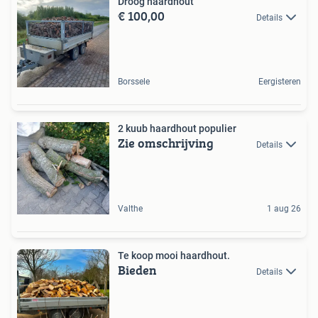
Droog haardhout
€ 100,00
Details
Borssele
Eergisteren
2 kuub haardhout populier
Zie omschrijving
Details
Valthe
1 aug 26
Te koop mooi haardhout.
Bieden
Details