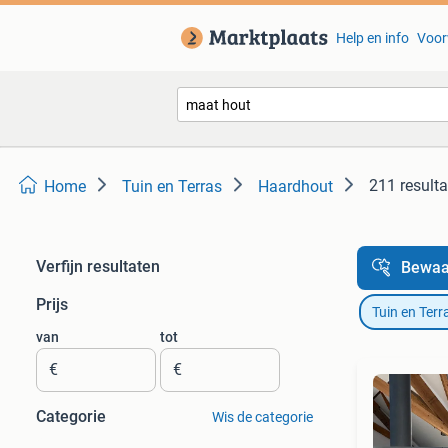
Help en info
Voor
211 result
Home
Tuin en Terras
Haardhout
Verfijn resultaten
Bewaa
Prijs
Tuin en Terr
van
tot
€
€
Categorie
Wis de categorie