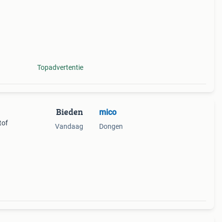
10,
Topadvertentie
Bieden
mico
tof
Vandaag
Dongen
k kan
n