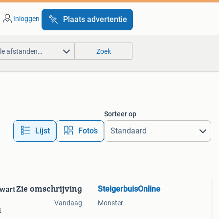
Inloggen
Plaats advertentie
lle afstanden…
Zoek
Sorteer op
Lijst
Foto’s
Zie omschrijving
SteigerbuisOnline
Zwart
Vandaag
Monster
t