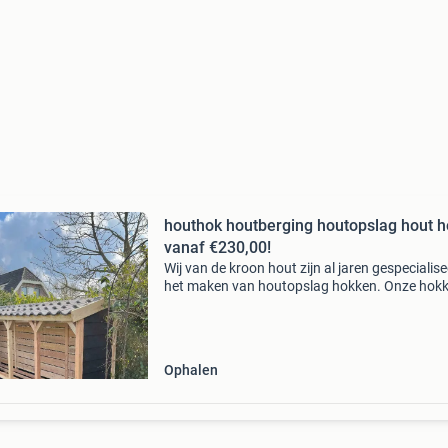
houthok houtberging houtopslag hout h
vanaf €230,00!
Wij van de kroon hout zijn al jaren gespecialise
het maken van houtopslag hokken. Onze hok
zijn zo ontwikkeld dat ze ideaal zijn voor de d
van hout, een meerwaarde voor de tuin en dat 
Ophalen