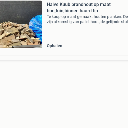
Halve Kuub brandhout op maat
bbq,tuin,binnen haard tip
Te koop op maat gemaakt houten planken. De
zijn afkomstig van pallet hout, de gelijmde st
zijn er uit gehaald en opgeruimd. Dus alleen 
brandhout, fijn voor bbq, tuin haard binnen ha
Ophalen