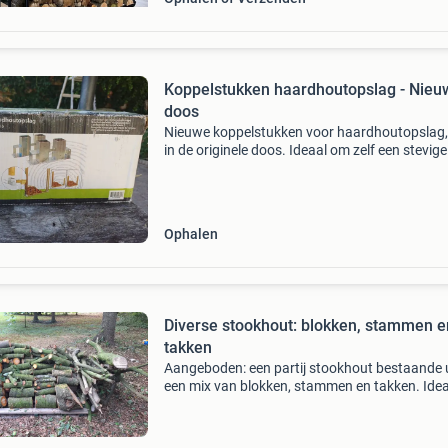
Koppelstukken haardhoutopslag - Nieuw
doos
Nieuwe koppelstukken voor haardhoutopslag,
in de originele doos. Ideaal om zelf een stevige
op maat gemaakte opslag voor uw brandhout
bouwen. Exclusief palen, binten en schroeven,
zoals verm
Ophalen
Diverse stookhout: blokken, stammen e
takken
Aangeboden: een partij stookhout bestaande 
een mix van blokken, stammen en takken. Ide
voor uw open haard, houtkachel of vuurkorf. 
betreft verschillende houtsoorten, voornamelij
vers gekap