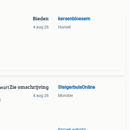
Bieden
kersenbloesem
4 aug 26
Hunsel
Zie omschrijving
SteigerbuisOnline
Zwart
4 aug 26
Monster
t
kante
n
Bezoek website