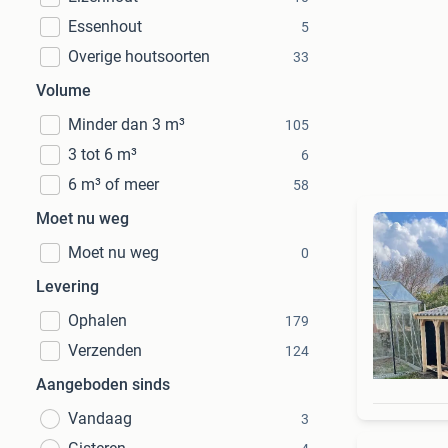
Essenhout
5
Overige houtsoorten
33
Volume
Minder dan 3 m³
105
3 tot 6 m³
6
6 m³ of meer
58
Moet nu weg
Moet nu weg
0
Levering
Ophalen
179
Verzenden
124
Aangeboden sinds
Vandaag
3