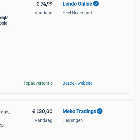
€ 74,99
Lendo Online
Vandaag
Heel Nederland
lijk!
opslag
utrek
Topadvertentie
Bezoek website
€ 130,00
Meko Tradings
euk,
Vandaag
Heijningen
op