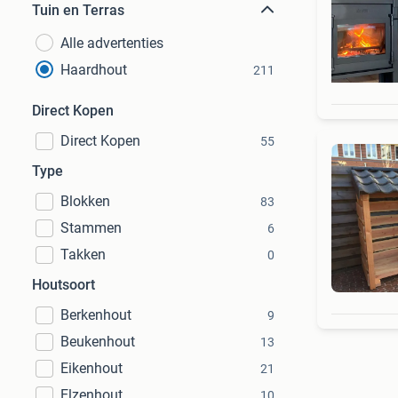
Tuin en Terras
Alle advertenties
Haardhout
211
Direct Kopen
Direct Kopen
55
Type
Blokken
83
Stammen
6
Takken
0
Houtsoort
Berkenhout
9
Beukenhout
13
Eikenhout
21
Elzenhout
10