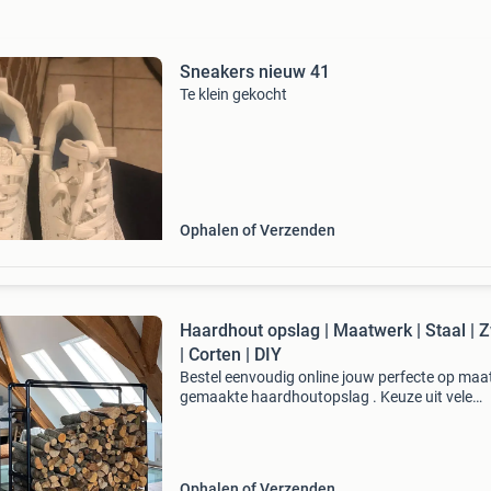
Sneakers nieuw 41
Te klein gekocht
Ophalen of Verzenden
Haardhout opslag | Maatwerk | Staal | 
| Corten | DIY
Bestel eenvoudig online jouw perfecte op maa
gemaakte haardhoutopslag . Keuze uit vele
modellen en uitvoeringen in ronde buis of vier
koker. Je past eenvoudig de afmetingen aan e
bekijkt het mo
Ophalen of Verzenden