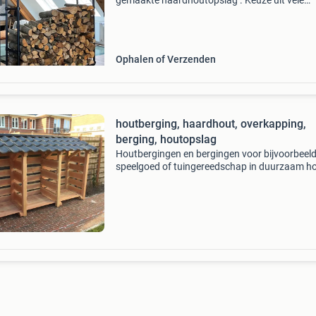
gemaakte haardhoutopslag . Keuze uit vele
modellen en uitvoeringen in ronde buis of vier
koker. Je past eenvoudig de afmetingen aan e
bekijkt het mo
Ophalen of Verzenden
houtberging, haardhout, overkapping,
berging, houtopslag
Houtbergingen en bergingen voor bijvoorbeel
speelgoed of tuingereedschap in duurzaam ho
Opslag van haardhout en op maat gemaakte
bergingen voor haardhout, tuingereedschap,
speelgoed en tuinmeubila