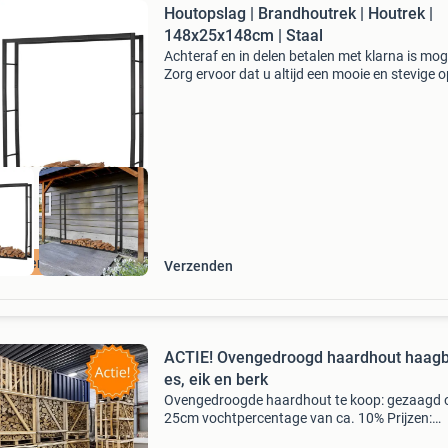
Houtopslag | Brandhoutrek | Houtrek |
148x25x148cm | Staal
Achteraf en in delen betalen met klarna is moge
Zorg ervoor dat u altijd een mooie en stevige 
heeft voor uw hout. Het lendo online brandho
heeft een mooi design en een stevige constru
tis verzending
Verzenden
ACTIE! Ovengedroogd haardhout haagb
es, eik en berk
Ovengedroogde haardhout te koop: gezaagd 
25cm vochtpercentage van ca. 10% Prijzen:
haagbeuk €140,- per losgestorte | €210,- per