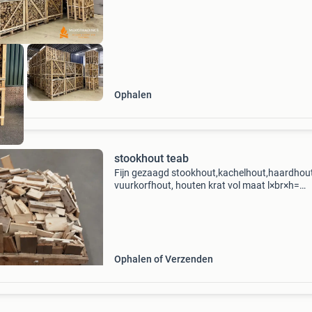
gestapelde kuub es €140,- per losgestorte | €2
Ophalen
stookhout teab
Fijn gezaagd stookhout,kachelhout,haardhou
vuurkorfhout, houten krat vol maat l×br×h=
120×110×100 totaal 215 kg allemaal droog. I
het eventueel in de omgeving dongen aflevere
Ophalen of Verzenden