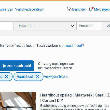
waarden
Veiligheidscentrum
Berichten
Meldingen
Haardhout
A
aten
voor 'maat hout'
. Toch zoeken op
mast hout
?
Ontvang meldingen van
r je zoekopdracht
nieuwe zoekresultaten
as
Haardhout
Verwijder filters
Haardhout opslag | Maatwerk | Staal | 
| Corten | DIY
Bestel eenvoudig online jouw perfecte op maa