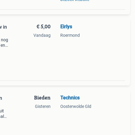
€ 5,00
Eirlys
 in
Vandaag
Roermond
 nog
 en
 te
Bieden
Technics
n
Gisteren
Oosterwolde Gld
uit
aal
Het
k