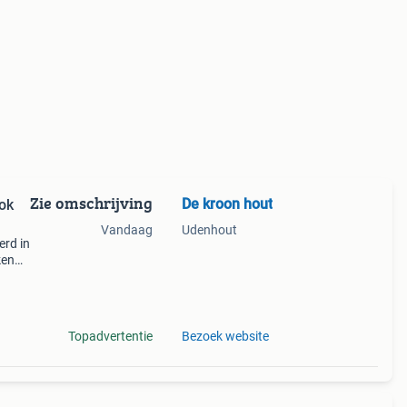
Zie omschrijving
De kroon hout
ok
Vandaag
Udenhout
erd in
ken
roging
t
Topadvertentie
Bezoek website