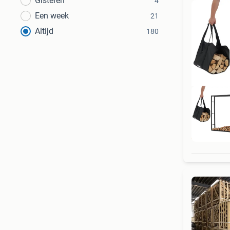
Gisteren
4
Een week
21
Altijd
180
Gra