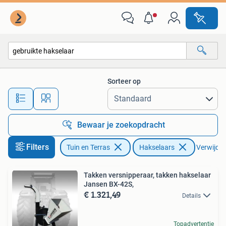
Hakselaars
Sorteer op
Alle afstanden…
Bewaar je zoekopdracht
Filters
Tuin en Terras
Hakselaars
Verwijder 
Takken versnipperaar, takken hakselaar
Jansen BX-42S,
€ 1.321,49
Details
Topadvertentie