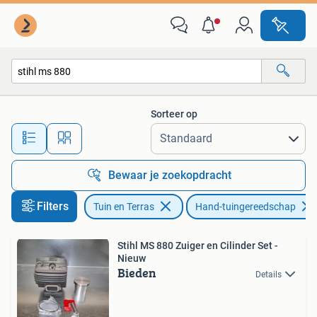
Hand-tuingereedschap
Sorteer op
Alle afstanden…
Bewaar je zoekopdracht
Filters
Tuin en Terras
Hand-tuingereedschap
Stihl MS 880 Zuiger en Cilinder Set -
Nieuw
Bieden
Details