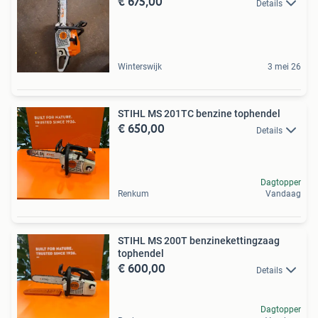
€ 675,00
Details
Winterswijk
3 mei 26
STIHL MS 201TC benzine tophendel
€ 650,00
Details
Dagtopper
Renkum
Vandaag
STIHL MS 200T benzinekettingzaag
tophendel
€ 600,00
Details
Dagtopper