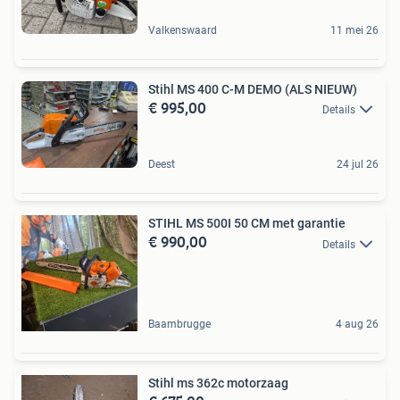
Valkenswaard
11 mei 26
Stihl MS 400 C-M DEMO (ALS NIEUW)
€ 995,00
Details
Deest
24 jul 26
STIHL MS 500I 50 CM met garantie
€ 990,00
Details
Baambrugge
4 aug 26
Stihl ms 362c motorzaag