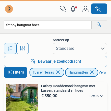
Hangmatten
Sorteer op
Alle afstanden…
Bewaar je zoekopdracht
Filters
Tuin en Terras
Hangmatten
Verwijde
Fatboy Headdemock hangmat met
kussen, standaard en hoes
€ 350,00
Details