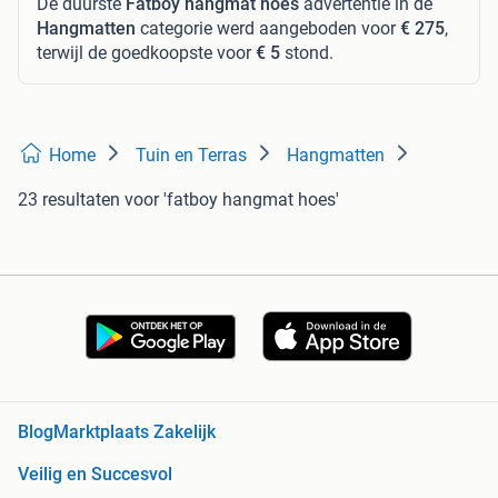
De duurste
Fatboy hangmat hoes
advertentie in de
Hangmatten
categorie werd aangeboden voor
€ 275
,
terwijl de goedkoopste voor
€ 5
stond.
Home
Tuin en Terras
Hangmatten
23 resultaten
voor 'fatboy hangmat hoes'
Blog
Marktplaats Zakelijk
Veilig en Succesvol