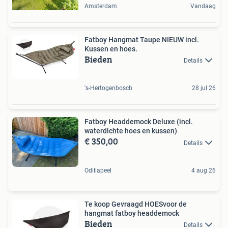
Amsterdam
Vandaag
Fatboy Hangmat Taupe NIEUW incl.
Kussen en hoes.
Bieden
Details
's-Hertogenbosch
28 jul 26
Fatboy Headdemock Deluxe (incl.
waterdichte hoes en kussen)
€ 350,00
Details
Odiliapeel
4 aug 26
Te koop Gevraagd HOESvoor de
hangmat fatboy headdemock
Bieden
Details