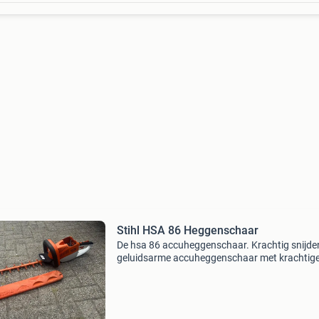
Stihl HSA 86 Heggenschaar
De hsa 86 accuheggenschaar. Krachtig snijde
geluidsarme accuheggenschaar met krachtig
lithium-ion-accu. Geoptimaliseerde afstand t
de tanden voor snijden van dikkere takken. Pe
voor com