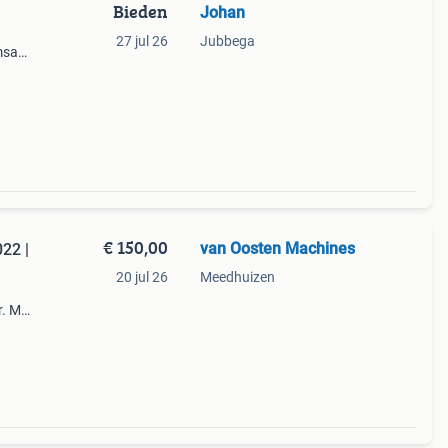
Bieden
Johan
27 jul 26
Jubbega
msa
hsa
ben
€ 150,00
van Oosten Machines
22 |
20 jul 26
Meedhuizen
. Met
van