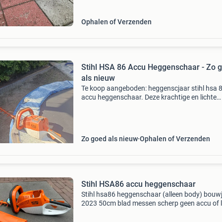
Ophalen of Verzenden
Stihl HSA 86 Accu Heggenschaar - Zo 
als nieuw
Te koop aangeboden: heggenscjaar stihl hsa 
accu heggenschaar. Deze krachtige en lichte
heggenschaar is ideaal voor het snoeien van
heggen en struiken in de tuin. De machine wer
een accu (niet
Zo goed als nieuw
Ophalen of Verzenden
Stihl HSA86 accu heggenschaar
Stihl hsa86 heggenschaar (alleen body) bouw
2023 50cm blad messen scherp geen accu of 
nette machine (als nieuw)