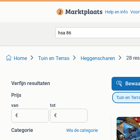
Help en info
Voor
28 res
Home
Tuin en Terras
Heggenscharen
Verfijn resultaten
Bewaa
Prijs
Tuin en Terr
van
tot
€
€
Categorie
Wis de categorie