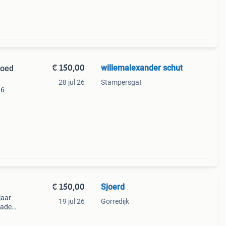
€ 150,00
willemalexander schut
goed
28 jul 26
Stampersgat
86
kt op
€ 150,00
Sjoerd
jaar
19 jul 26
Gorredijk
lader