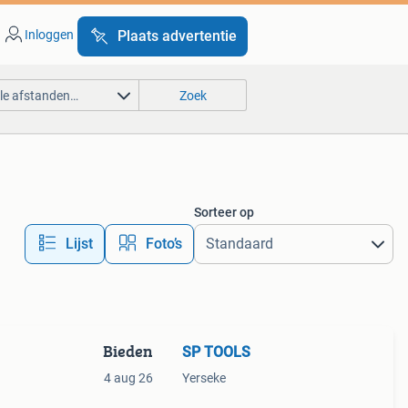
Inloggen
Plaats advertentie
lle afstanden…
Zoek
Sorteer op
Lijst
Foto’s
Bieden
SP TOOLS
4 aug 26
Yerseke