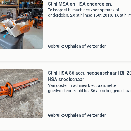
Stihl MSA en HSA onderdelen.
Te koop: stihl machines voor opmaak of
onderdelen. 2X stihl msa 160t 2018. 1X stihl 
220c 2020. Verkocht 3x stihl hsa 94. 1X stihl 
86. 1X stihl hsa 85. De meeste machines heb
een defecte mot
Gebruikt
Ophalen of Verzenden
Stihl HSA 86 accu heggenschaar | Bj. 20
HSA snoeischaar
Van oosten machines biedt aan: nette
goedwerkende stihl hsa86 accu heggenschaar
een 62cm blad dubbel snijdende messen.
Productiejaar: 2022 overbrenging is voorzien 
nieuw vet. - Type: accu-heg
Gebruikt
Ophalen of Verzenden