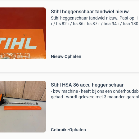
Stihl heggenschaar tandwiel nieuw.
Stihl heggenschaar tandwiel nieuw. Past op. 
r / hs 82 r / hs 86 r hs 87 r / hsa 94 r / hsa 130
nieuw in doos.
Nieuw
Ophalen
Stihl HSA 86 accu heggenschaar
- btw machine - heeft bij ons een onderhoudsb
gehad - wordt geleverd met 3 maanden garanti
nieuwe messenblad!! Teeuwen tuin, bos en
parktechniek b.v. Het vakkundig adres voor:
onderhoud - repar
Gebruikt
Ophalen