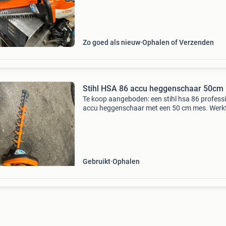
Zo goed als nieuw
Ophalen of Verzenden
Stihl HSA 86 accu heggenschaar 50cm
Te koop aangeboden: een stihl hsa 86 profess
accu heggenschaar met een 50 cm mes. Werk
het stihl ap accu-systeem. De heggenschaar
verkeert in goede, werkende staat en is volledi
nagekeken:
Gebruikt
Ophalen