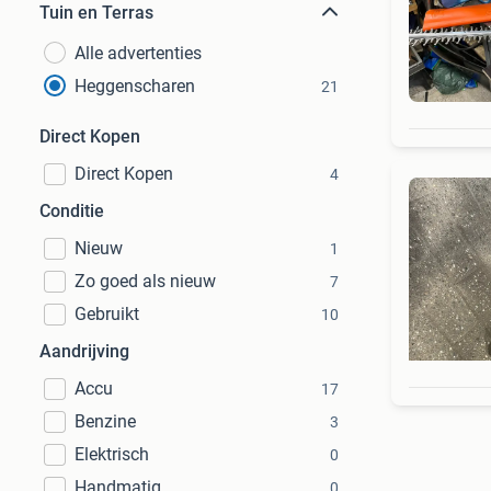
Tuin en Terras
Alle advertenties
Heggenscharen
21
Direct Kopen
Direct Kopen
4
Conditie
Nieuw
1
Zo goed als nieuw
7
Gebruikt
10
Aandrijving
Accu
17
Benzine
3
Elektrisch
0
Handmatig
0