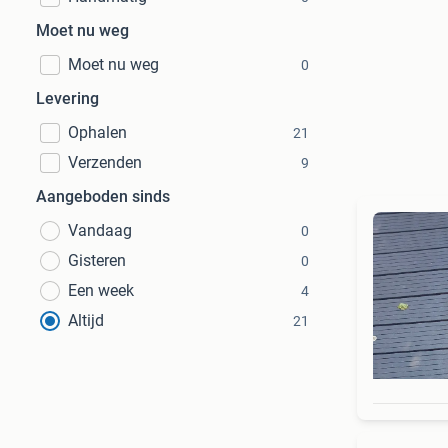
Moet nu weg
Moet nu weg
0
Levering
Ophalen
21
Verzenden
9
Aangeboden sinds
Vandaag
0
Gisteren
0
Een week
4
Altijd
21