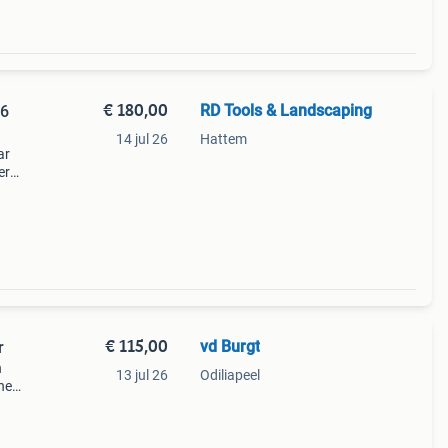
€ 180,00
RD Tools & Landscaping
86
14 jul 26
Hattem
ar
er
rkeert
€ 115,00
vd Burgt
r
n
13 jul 26
Odiliapeel
ne
hl