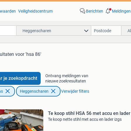
waarden
Veiligheidscentrum
Berichten
Meldingen
Heggenscharen
A
ultaten
voor 'hsa 86'
Ontvang meldingen van
r je zoekopdracht
nieuwe zoekresultaten
as
Heggenscharen
Verwijder filters
Te koop stihl HSA 56 met accu en lader
Te koop nette stihl met accu en lader izgs