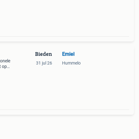
Bieden
Emiel
ionele
31 jul 26
Hummelo
t op
g