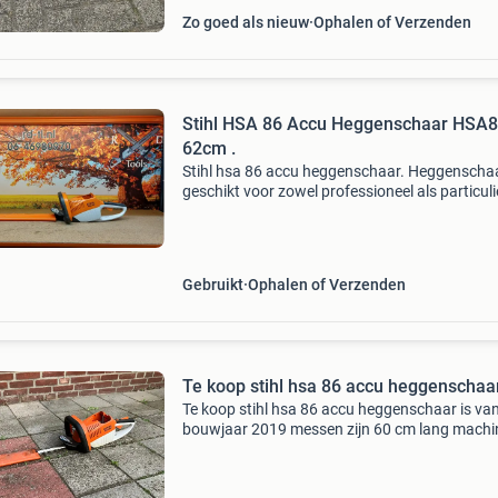
Zo goed als nieuw
Ophalen of Verzenden
Stihl HSA 86 Accu Heggenschaar HSA
62cm .
Stihl hsa 86 accu heggenschaar. Heggenscha
geschikt voor zowel professioneel als particuli
gebruik , geschikt voor het teerdere en nette
knipwerk . De machine is geheel nagekeken ve
in 100 %
Gebruikt
Ophalen of Verzenden
Te koop stihl hsa 86 accu heggenschaa
Te koop stihl hsa 86 accu heggenschaar is va
bouwjaar 2019 messen zijn 60 cm lang machi
werkt perfect werkt op het ap systeem van sti
wordt zonder accu en lader verkocht zie
foto&#39;s gr bur