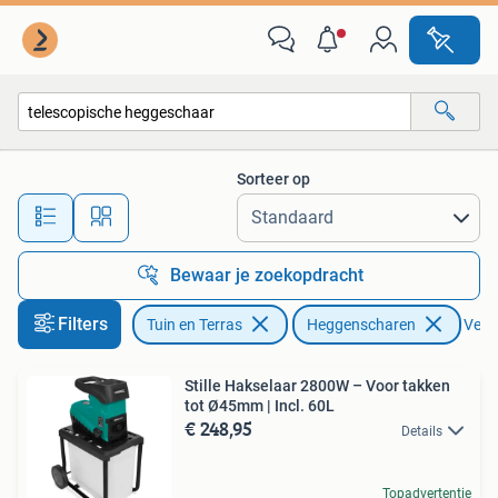
Heggenscharen
Sorteer op
Alle afstanden…
Bewaar je zoekopdracht
Filters
Tuin en Terras
Heggenscharen
Verwi
Stille Hakselaar 2800W – Voor takken
tot Ø45mm | Incl. 60L
€ 248,95
Details
Topadvertentie