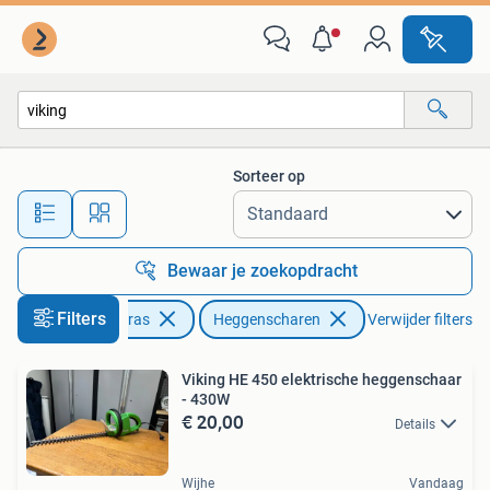
Heggenscharen
Sorteer op
Alle afstanden…
Bewaar je zoekopdracht
Filters
Tuin en Terras
Heggenscharen
Verwijder filters
Viking HE 450 elektrische heggenschaar
- 430W
€ 20,00
Details
Wijhe
Vandaag