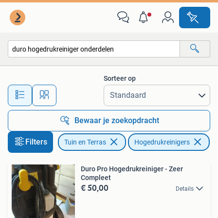
Hogedrukreinigers
Sorteer op
Alle afstanden…
Bewaar je zoekopdracht
Filters
Tuin en Terras
Hogedrukreinigers
Ve
Duro Pro Hogedrukreiniger - Zeer
Compleet
€ 50,00
Details