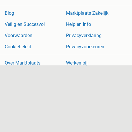
Blog
Marktplaats Zakelijk
Veilig en Succesvol
Help en Info
Voorwaarden
Privacyverklaring
Cookiebeleid
Privacyvoorkeuren
Over Marktplaats
Werken bij
Perskamer
Adevinta
2dehands
2ememain
Sitemap
Marktplaats is, voor zover wettelijk toegestaan, niet aansprakelijk
voor (gevolg)schade die voortkomt uit het gebruik van deze site,
dan wel uit fouten of ontbrekende functionaliteiten op deze site.