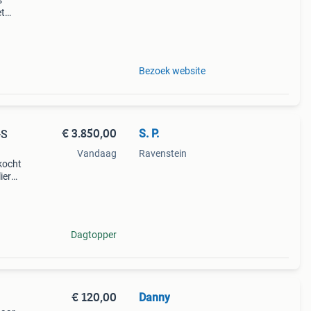
s
et
rmate
Bezoek website
€ 3.850,00
S. P.
-S
Vandaag
Ravenstein
kocht
ier
m
 20
Dagtopper
€ 120,00
Danny