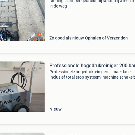
Dit ding is amper gebruikt hij staat mij alleen 
in de weg
Zo goed als nieuw
Ophalen of Verzenden
Professionele hogedrukreiniger 200 ba
Professionele hogedrukreinigers - maer laser .
Inclusief total stop systeem, machine schakelt
als deze niet wordt gebruikt. Rvs frame met rv
kap. 200 Bar vanaf €1995,- excl. Btw spuitkra
Nieuw