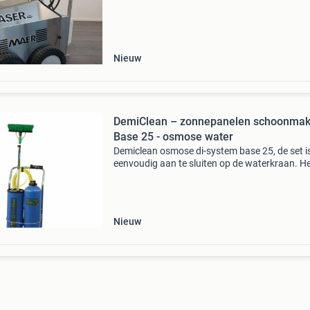
kap. 200 Bar vanaf €1995,- excl. Btw spuitkra
Nieuw
DemiClean – zonnepanelen schoonma
Base 25 - osmose water
Demiclean osmose di-system base 25, de set i
eenvoudig aan te sluiten op de waterkraan. H
maakt van leidingwater — osmose water. Uite
geschikt voor het reinigen van uw ramen,
zonnepanelen, koz
Nieuw