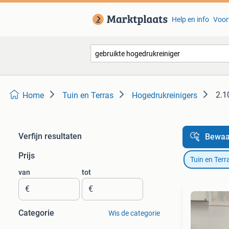
Help en info
Voor
2.1
Home
Tuin en Terras
Hogedrukreinigers
Verfijn resultaten
Bewaa
Prijs
Tuin en Terr
van
tot
€
€
Categorie
Wis de categorie