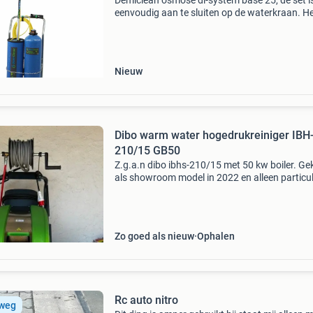
Demiclean osmose di-system base 25, de set i
eenvoudig aan te sluiten op de waterkraan. H
maakt van leidingwater — osmose water. Uite
geschikt voor het reinigen van uw ramen,
zonnepanelen, koz
Nieuw
Dibo warm water hogedrukreiniger IBH
210/15 GB50
Z.g.a.n dibo ibhs-210/15 met 50 kw boiler. Ge
als showroom model in 2022 en alleen particul
gebruikt. Machine is te groot voor mij en war
water is niet nodig. Voorzien van extra&#39;s:
Zo goed als nieuw
Ophalen
Rc auto nitro
 weg