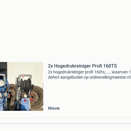
2x Hogedrukreiniger Profi 160TS
2x hogedrukreiniger profi 160ts, , , , waarvan 
defect aangeboden op onlineveilingmeester.nl.
op onze website voor meer informatie. Na grat
registratie kun je een bod uitbrengen. Online ve
Nieuw