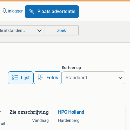
Inloggen
Plaats advertentie
lle afstanden…
Zoek
Sorteer op
Lijst
Foto’s
Zie omschrijving
HPC Holland
r
Vandaag
Hardenberg
 uit
s