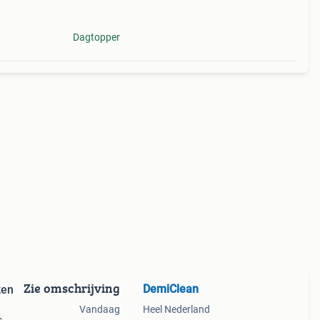
Dagtopper
Zie omschrijving
DemiClean
ken
Vandaag
Heel Nederland