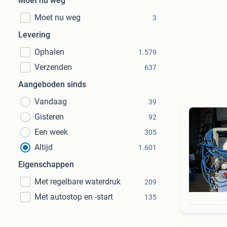
Moet nu weg
Moet nu weg
3
Levering
Ophalen
1.579
Verzenden
637
Aangeboden sinds
Vandaag
39
Gisteren
92
Een week
305
Altijd
1.601
Eigenschappen
Met regelbare waterdruk
209
Met autostop en -start
135