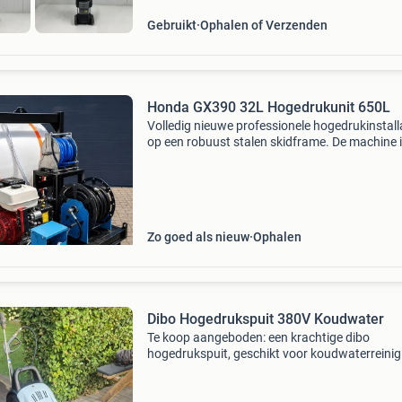
Gebruikt
Ophalen of Verzenden
Honda GX390 32L Hogedrukunit 650L
Volledig nieuwe professionele hogedrukinstall
op een robuust stalen skidframe. De machine 
nooit gebruikt en is direct inzetbaar. Ideaal vo
dakreiniging, gevelreiniging, bestrating, industr
Zo goed als nieuw
Ophalen
Dibo Hogedrukspuit 380V Koudwater
Te koop aangeboden: een krachtige dibo
hogedrukspuit, geschikt voor koudwaterreinig
15 Meter slang en en 10.meter stroomkabel d
machine werkt op 380 volt en is ideaal voor