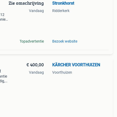
Zie omschrijving
Stronkhorst
Vandaag
Ridderkerk
-12
niek
 als
as
Topadvertentie
Bezoek website
€ 400,00
KÄRCHER VOORTHUIZEN
t
Vandaag
Voorthuizen
antie
dig,
ter
zontal