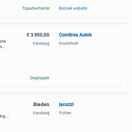
Topadvertentie
Bezoek website
€ 3.950,00
Comitres Auto’s
atie
Vandaag
Posterholt
is
or
iël
Dagtopper
Bieden
jacuzzi
Vandaag
Putten
ing.
eze