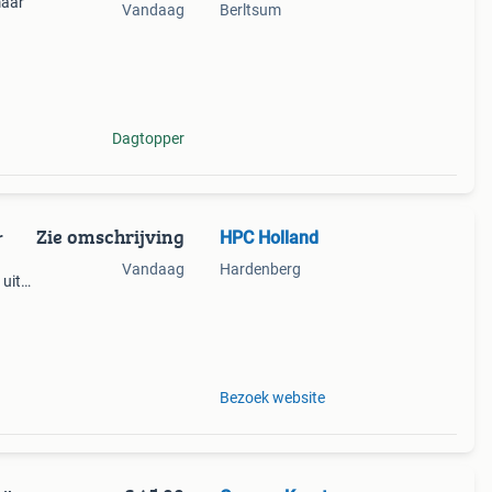
maar
Vandaag
Berltsum
Dagtopper
Zie omschrijving
HPC Holland
r
Vandaag
Hardenberg
 uit
s
cht
Bezoek website