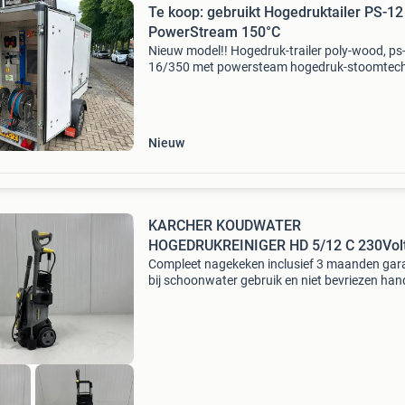
Te koop: gebruikt Hogedruktailer PS-12
PowerStream 150°C
Nieuw model!! Hogedruk-trailer poly-wood, ps
16/350 met powersteam hogedruk-stoomtech
150°c = reinigen zonder beschadigen. Zo goed
nieuw: urenstand 150 uur! Specs: lichte enkel-
trailer m
Nieuw
KARCHER KOUDWATER
HOGEDRUKREINIGER HD 5/12 C 230Vol
Compleet nagekeken inclusief 3 maanden gar
bij schoonwater gebruik en niet bevriezen han
mobiel en veelzijdig: de hd 5/12 c plus koudwa
hogedrukreiniger voor zowel verticale als hori