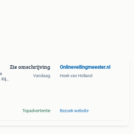
Zie omschrijving
Onlineveilingmeester.nl
1x
Vandaag
Hoek van Holland
 Kijk
is
ili
Topadvertentie
Bezoek website