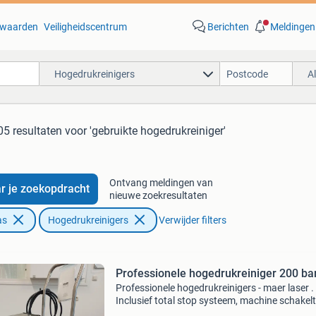
waarden
Veiligheidscentrum
Berichten
Meldingen
Hogedrukreinigers
A
05 resultaten
voor 'gebruikte hogedrukreiniger'
Ontvang meldingen van
r je zoekopdracht
nieuwe zoekresultaten
as
Hogedrukreinigers
Verwijder filters
Professionele hogedrukreiniger 200 ba
Professionele hogedrukreinigers - maer laser .
Inclusief total stop systeem, machine schakelt
als deze niet wordt gebruikt. Rvs frame met rv