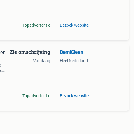
cht
Topadvertentie
Bezoek website
Zie omschrijving
DemiClean
ken
Vandaag
Heel Nederland
s
et
rmate
Topadvertentie
Bezoek website