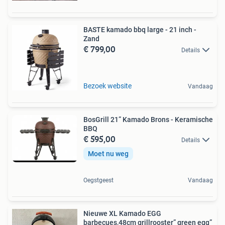
BASTE kamado bbq large - 21 inch -
Zand
€ 799,00
Details
Bezoek website
Vandaag
BosGrill 21” Kamado Brons - Keramische
BBQ
€ 595,00
Details
Moet nu weg
Oegstgeest
Vandaag
Nieuwe XL Kamado EGG
barbecues,48cm grillrooster” green egg”