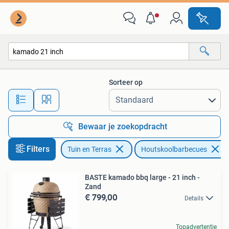
Houtskoolbarbecues
Sorteer op
Alle afstanden…
Bewaar je zoekopdracht
Filters
Tuin en Terras
Houtskoolbarbecues
BASTE kamado bbq large - 21 inch -
Zand
€ 799,00
Details
Topadvertentie