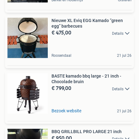
Berkel en Rodenrijs
Gisteren
Nieuwe XL Eviq EGG Kamado “green
egg” barbecues
€ 475,00
Details
Roosendaal
21 jul 26
BASTE kamado bbq large - 21 inch -
Chocolade bruin
€ 799,00
Details
Bezoek website
21 jul 26
BBQ GRILLBILL PRO LARGE 21 inch
€ 950,00
Details