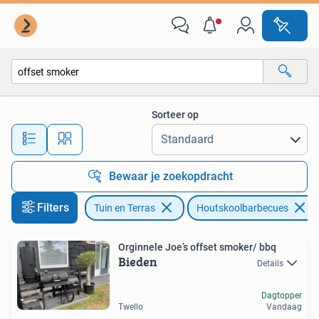
Houtskoolbarbecues
Sorteer op
Alle afstanden…
Bewaar je zoekopdracht
Filters
Tuin en Terras
Houtskoolbarbecues
Orginnele Joe’s offset smoker/ bbq
Bieden
Details
Dagtopper
Twello
Vandaag