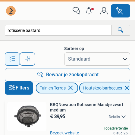
Houtskoolbarbecues
Sorteer op
Alle afstanden…
Bewaar je zoekopdracht
Filters
Tuin en Terras
Houtskoolbarbecues
BBQNovation Rotisserie Mandje zwart
medium
€ 39,95
Details
Topadvertentie
Bezoek website
6 aug 26