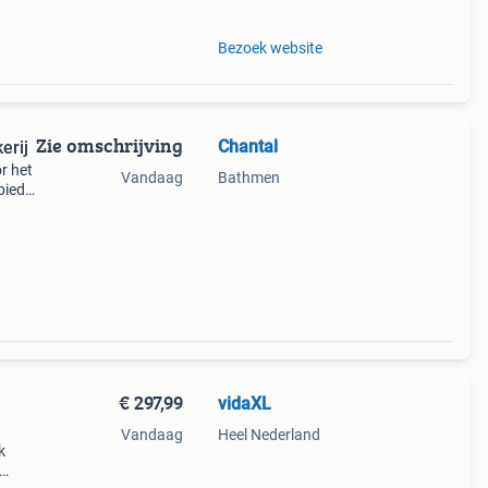
Bezoek website
Zie omschrijving
Chantal
erij
r het
Vandaag
Bathmen
biedt
€ 297,99
vidaXL
Vandaag
Heel Nederland
k