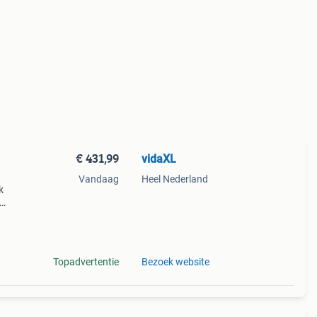
€ 431,99
vidaXL
Vandaag
Heel Nederland
k
echte
ng:
Topadvertentie
Bezoek website