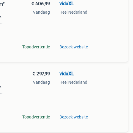
€ 406,99
vidaXL
 m²
Vandaag
Heel Nederland
k
echte
ng:
Topadvertentie
Bezoek website
€ 297,99
vidaXL
Vandaag
Heel Nederland
k
echte
ng:
Topadvertentie
Bezoek website