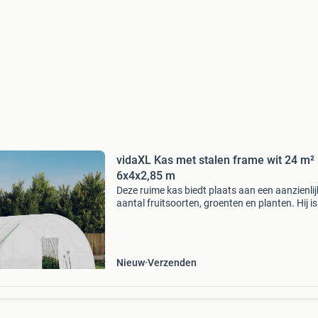
vidaXL Kas met stalen frame wit 24 m²
6x4x2,85 m
Deze ruime kas biedt plaats aan een aanzienlij
aantal fruitsoorten, groenten en planten. Hij is
ideaal om uw planten te beschermen tegen sl
weersomstandigheden. Duurzame pe-afdekki
polyethyle
Nieuw
Verzenden