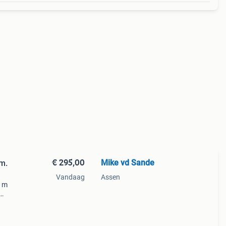
€ 295,00
Mike vd Sande
 m.
Vandaag
Assen
8 m