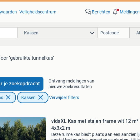
waarden
Veiligheidscentrum
Berichten
Meldingen
Kassen
A
voor 'gebruikte tunnelkas'
Ontvang meldingen van
r je zoekopdracht
nieuwe zoekresultaten
as
Kassen
Verwijder filters
vidaXL Kas met stalen frame wit 12 m²
4x3x2 m
Deze ruime kas biedt plaats aan een aanzienlij