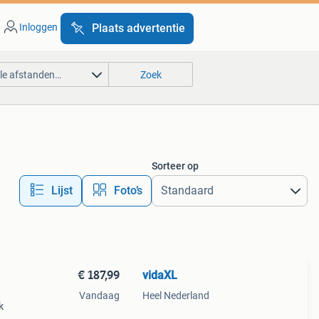
Inloggen
Plaats advertentie
lle afstanden…
Zoek
Sorteer op
Lijst
Foto’s
€ 187,99
vidaXL
Vandaag
Heel Nederland
k