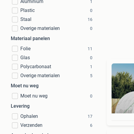
Aluminium
1
Plastic
0
Staal
16
Overige materialen
0
Materiaal panelen
Folie
11
Glas
0
Polycarbonaat
1
Overige materialen
5
Moet nu weg
Moet nu weg
0
Levering
Ophalen
17
Verzenden
6