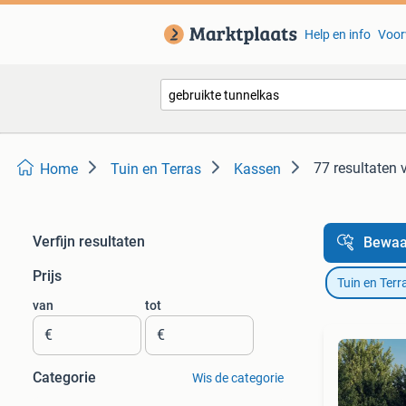
Help en info
Voor
77 resultaten
Home
Tuin en Terras
Kassen
Verfijn resultaten
Bewaa
Prijs
Tuin en Terr
van
tot
€
€
Categorie
Wis de categorie