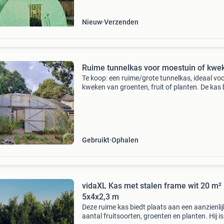
polyethyle
Nieuw
Verzenden
Ruime tunnelkas voor moestuin of kwek
Te koop: een ruime/grote tunnelkas, ideaal voo
kweken van groenten, fruit of planten. De kas 
voldoende ruimte en bescherming voor uw
gewassen. Perfect voor de enthousiaste
moestuinier of kl
Gebruikt
Ophalen
vidaXL Kas met stalen frame wit 20 m²
5x4x2,3 m
Deze ruime kas biedt plaats aan een aanzienlij
aantal fruitsoorten, groenten en planten. Hij is