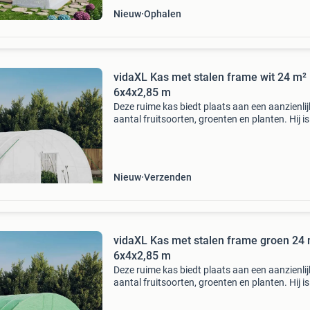
Nieuw
Ophalen
vidaXL Kas met stalen frame wit 24 m²
6x4x2,85 m
Deze ruime kas biedt plaats aan een aanzienlij
aantal fruitsoorten, groenten en planten. Hij is
ideaal om uw planten te beschermen tegen sl
weersomstandigheden. Duurzame pe-afdekki
polyethyle
Nieuw
Verzenden
vidaXL Kas met stalen frame groen 24
6x4x2,85 m
Deze ruime kas biedt plaats aan een aanzienlij
aantal fruitsoorten, groenten en planten. Hij is
ideaal om uw planten te beschermen tegen sl
weersomstandigheden. Duurzame pe-afdekki