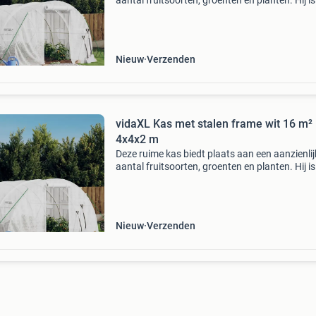
aantal fruitsoorten, groenten en planten. Hij is
ideaal om uw planten te beschermen tegen sl
weersomstandigheden. Duurzame pe-afdekki
polyethyle
Nieuw
Verzenden
vidaXL Kas met stalen frame wit 16 m²
4x4x2 m
Deze ruime kas biedt plaats aan een aanzienlij
aantal fruitsoorten, groenten en planten. Hij is
ideaal om uw planten te beschermen tegen sl
weersomstandigheden. Duurzame pe-afdekki
polyethyle
Nieuw
Verzenden