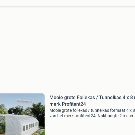
Mooie grote Foliekas / Tunnelkas 4 x 8
merk Profitent24
Mooie grote foliekas / tunnelkas formaat 4 x 
van het merk profitent24. Nokhoogte 2 meter.
Nooit gebruikt en zit nog in originele doos
(aangeschaft als overkapping voor
verbouwingswerkzaamheden, ma