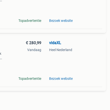
echte
ng:
Topadvertentie
Bezoek website
€ 280,99
vidaXL
Vandaag
Heel Nederland
k
echte
ng:
Topadvertentie
Bezoek website