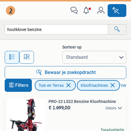
Kloofmachines
Sorteer op
Alle afstanden…
Bewaar je zoekopdracht
Filters
Tuin en Terras
Kloofmachines
Verwij
PRO-22 LS22 Benzine Kloofmachine
€ 1.699,00
Details
Topadvertentie