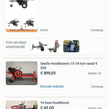
nize-products nl
Horst
Vandaag
Ook van deze
adverteerder
Snelle Houtklovers 15-34 ton vanaf €
550
€ 899,00
Details
Bezoek website
Vandaag
Te huur houtklover
€ 65,00
Details