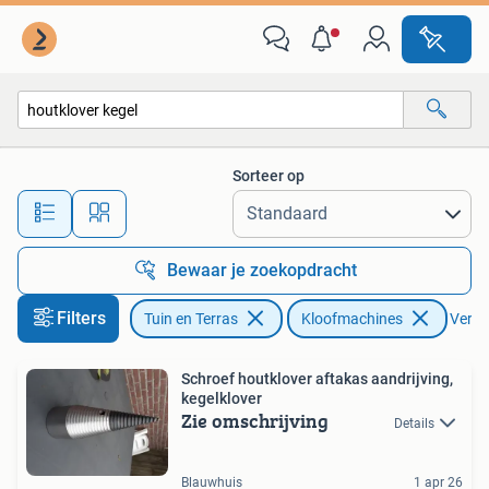
Kloofmachines
Sorteer op
Alle afstanden…
Bewaar je zoekopdracht
Filters
Tuin en Terras
Kloofmachines
Verwij
Schroef houtklover aftakas aandrijving,
kegelklover
Zie omschrijving
Details
Blauwhuis
1 apr 26