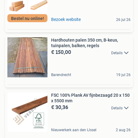
Bestel nu online!
Bezoek website
26 jul 26
Hardhouten palen 350 cm, B-keus,
tuinpalen, balken, regels
€ 150,00
Details
Barendrecht
19 jul 26
FSC 100% Plank AV fijnbezaagd 20 x 150
x 5500 mm
€ 30,36
Details
Nieuwerkerk aan den IJssel
2 aug 26