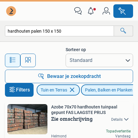
Palen, Balken en Planken
Sorteer op
Alle afstanden…
Bewaar je zoekopdracht
Filters
Tuin en Terras
Palen, Balken en Planken
Azobe 70x70 hardhouten tuinpaal
gepunt FAS LAAGSTE PRIJS
Zie omschrijving
Details
Topadvertentie
Helmond
Vandaag