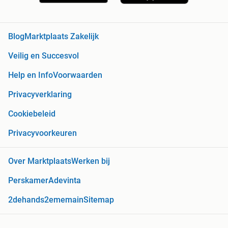
Blog
Marktplaats Zakelijk
Veilig en Succesvol
Help en Info
Voorwaarden
Privacyverklaring
Cookiebeleid
Privacyvoorkeuren
Over Marktplaats
Werken bij
Perskamer
Adevinta
2dehands
2ememain
Sitemap