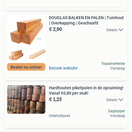
DOUGLAS BALKEN EN PALEN | Tuinhout
| Overkapping | Geschaafd
€ 2,90
Details
Topadvertentie
Bestel nu online!
Bezoek website
Vandaag
Hardhouten piketpalen in de opruiming!
Vanaf €0,80 per stuk!
€ 1,25
Details
Dagtopper
Oldeholtpade
Vandaag