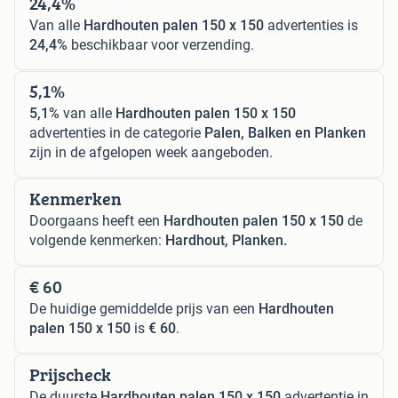
24,4%
Van alle
Hardhouten palen 150 x 150
advertenties is
24,4%
beschikbaar voor verzending.
5,1%
5,1%
van alle
Hardhouten palen 150 x 150
advertenties in de categorie
Palen, Balken en Planken
zijn in de afgelopen week aangeboden.
Kenmerken
Doorgaans heeft een
Hardhouten palen 150 x 150
de
volgende kenmerken:
Hardhout, Planken.
€ 60
De huidige gemiddelde prijs van een
Hardhouten
palen 150 x 150
is
€ 60
.
Prijscheck
De duurste
Hardhouten palen 150 x 150
advertentie in