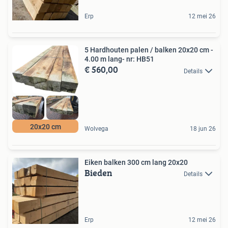
Erp
12 mei 26
5 Hardhouten palen / balken 20x20 cm -
4.00 m lang- nr: HB51
€ 560,00
Details
20x20 cm
Wolvega
18 jun 26
Eiken balken 300 cm lang 20x20
Bieden
Details
Erp
12 mei 26