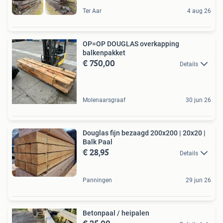
Ter Aar
4 aug 26
OP=OP DOUGLAS overkapping
balkenpakket
€ 750,00
Details
Molenaarsgraaf
30 jun 26
Douglas fijn bezaagd 200x200 | 20x20 |
Balk Paal
€ 28,95
Details
Panningen
29 jun 26
Betonpaal / heipalen