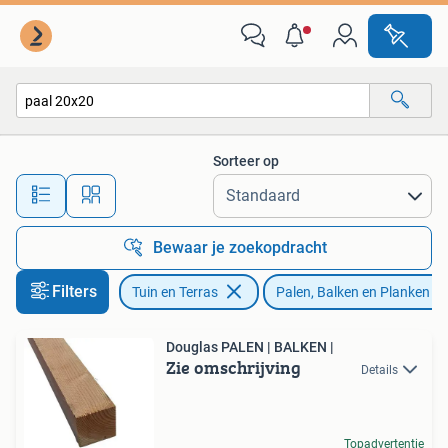
Palen, Balken en Planken
Sorteer op
Alle afstanden…
Bewaar je zoekopdracht
Filters
Tuin en Terras
Palen, Balken en Planken
Douglas PALEN | BALKEN |
Zie omschrijving
Details
Topadvertentie