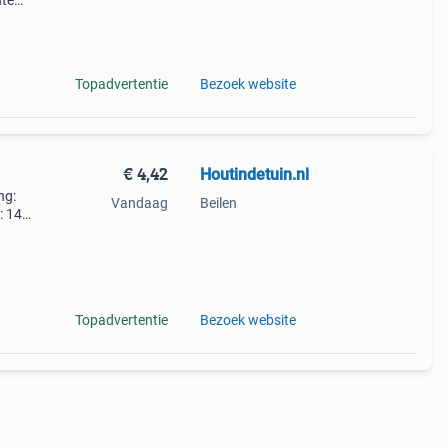
nte
aal
Topadvertentie
Bezoek website
€ 4,42
Houtindetuin.nl
ng:
Vandaag
Beilen
: 140
te:
en
Topadvertentie
Bezoek website