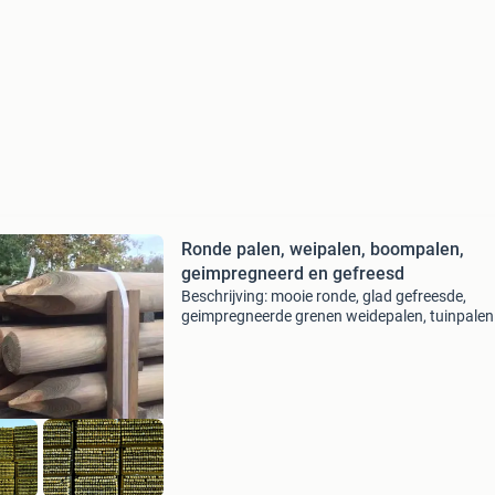
Ronde palen, weipalen, boompalen,
geimpregneerd en gefreesd
Beschrijving: mooie ronde, glad gefreesde,
geimpregneerde grenen weidepalen, tuinpalen
boompalen van noord-europese kwaliteit
(langzaam gegroeid). Met punt en afgeronde 
In diverse diktes en le