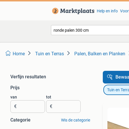
Help en info
Voor
Home
Tuin en Terras
Palen, Balken en Planken
Verfijn resultaten
Bewaa
Prijs
Tuin en Terr
van
tot
€
€
Categorie
Wis de categorie