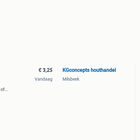
€ 3,25
KGconcepts houthandel
Vandaag
Milsbeek
 of
kop.