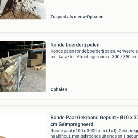
Zo goed als nieuw
Ophalen
Ronde boerderij palen
Ronde palen ronde boerderij palen, verweerd e
met karakter. Afmetingen circa - 300 / 350 cm
- diameter / 17/22 cm - geborsteld / op aanvra
grenenhout - 100 stuks beschikbaar. Prijs : &e
Ophalen
Ronde Paal Gekroond Gepunt - Ø10 x 3
cm Geïmpregneerd
Ronde paal ø100 x 3000 mm (d x l). Geïmpreg
naaldhout, met gekroonde uiteinde en 1 gepu