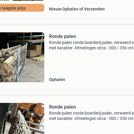
 laagste prijs
Nieuw
Ophalen of Verzenden
Ronde palen
Ronde palen ronde boerderij palen, verweerd e
met karakter. Afmetingen circa - 300 / 350 cm
- diameter / 17/22 cm - geborsteld / op aanvra
grenenhout - 100 stuks beschikbaar. Prijs : &e
Ophalen
Ronde palen
Ronde palen ronde boerderij palen, verweerd e
met karakter. Afmetingen circa - 300 / 350 cm
- diameter / 17/22 cm - geborsteld / op aanvra
grenenhout - 100 stuks beschikbaar. Prijs : &e