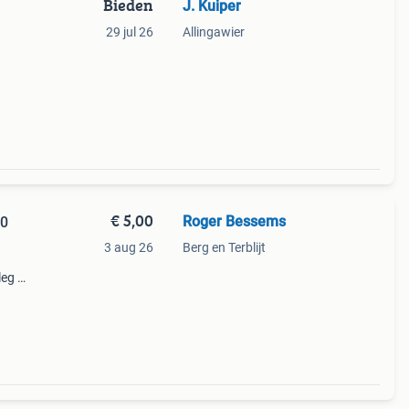
Bieden
J. Kuiper
29 jul 26
Allingawier
€ 5,00
Roger Bessems
10
3 aug 26
Berg en Terblijt
leg of
,00
pen