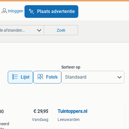
Inloggen
Plaats advertentie
lle afstanden…
Zoek
Sorteer op
Lijst
Foto’s
€ 29,95
Tuintoppers.nl
00
Vandaag
Leeuwarden
neerd