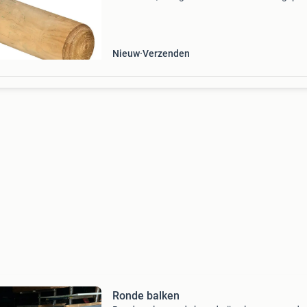
uiteinde en cilindrisch gefreesde zijkanten. Ide
voor het ondersteunen van bomen en
tuinconstructies.
Nieuw
Verzenden
Ronde balken