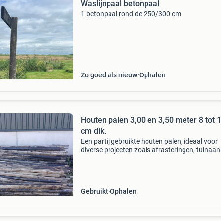
Waslijnpaal betonpaal
1 betonpaal rond de 250/300 cm
Zo goed als nieuw
Ophalen
Houten palen 3,00 en 3,50 meter 8 tot 
cm dik.
Een partij gebruikte houten palen, ideaal voor
diverse projecten zoals afrasteringen, tuinaan
constructies. De palen variëren in lengte van 3
en 3,50 meter. Dikte ronde de 8 tot 10 cm. Lo
Gebruikt
Ophalen