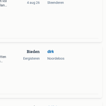
n vol
4 aug 26
Steenderen
 lang
ag -
u
Bieden
dirk
atten
Eergisteren
Noordeloos
n
t op
i