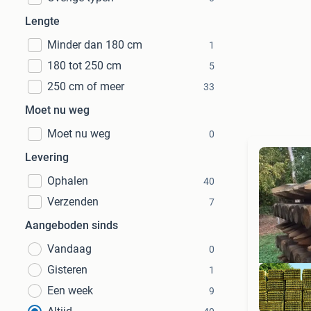
Lengte
Minder dan 180 cm
1
180 tot 250 cm
5
250 cm of meer
33
Moet nu weg
Moet nu weg
0
Levering
Ophalen
40
Verzenden
7
Aangeboden sinds
Vandaag
0
Gisteren
1
Een week
9