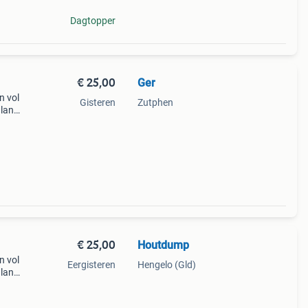
Dagtopper
€ 25,00
Ger
n vol
Gisteren
Zutphen
 lang
ag -
u
€ 25,00
Houtdump
n vol
Eergisteren
Hengelo (Gld)
 lang
ag -
u