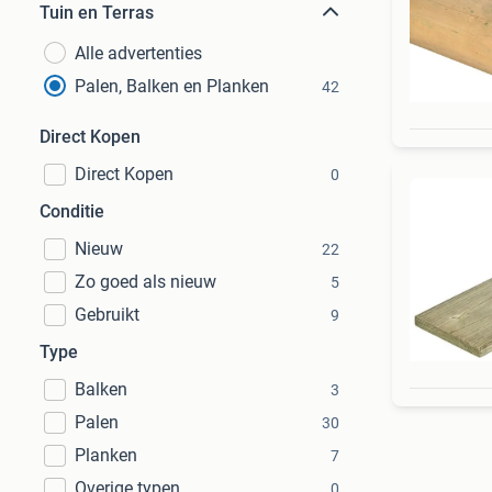
Tuin en Terras
Alle advertenties
Palen, Balken en Planken
42
Direct Kopen
Direct Kopen
0
Conditie
Nieuw
22
Zo goed als nieuw
5
Gebruikt
9
Type
Balken
3
Palen
30
Planken
7
Overige typen
0