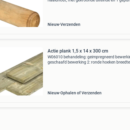
naaldhout, met gekroonde uiteinde en 1 gepu
uiteinde en cilindrisch gefreesde zijkanten. Ide
voor het ondersteunen van bomen en
tuinconstructies.
Nieuw
Verzenden
Actie plank 1,5 x 14 x 300 cm
W06010 behandeling: geimpregneerd bewerki
geschaafd bewerking 2: ronde hoeken breedte
dikte: 15 geschaafd: ja herkomst: europa hoog
15 houtdikte: 1.5 Houtsoort: grenen kleur: gro
kopmaat:
Nieuw
Ophalen of Verzenden