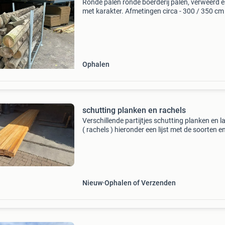
Ronde palen ronde boerderij palen, verweerd e
met karakter. Afmetingen circa - 300 / 350 cm
- diameter / 17/22 cm - geborsteld / op aanvra
grenenhout - 100 stuks beschikbaar. Prijs : &e
Ophalen
schutting planken en rachels
Verschillende partijtjes schutting planken en l
( rachels ) hieronder een lijst met de soorten e
afmetingen .elk partijtje heeft een nummer wa
de kop van de bundel staat vermeld nr 60 dit z
Nieuw
Ophalen of Verzenden