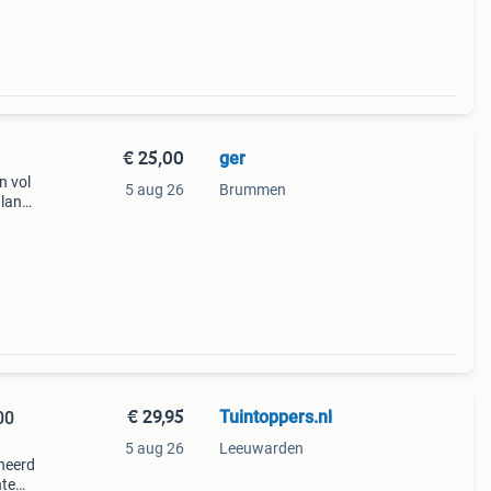
€ 25,00
ger
n vol
5 aug 26
Brummen
 lang
ag -
u
€ 29,95
Tuintoppers.nl
00
5 aug 26
Leeuwarden
neerd
nte