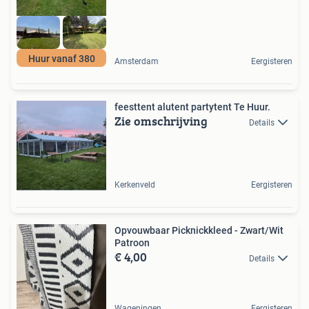
Huur vanaf 380
Amsterdam
Eergisteren
feesttent alutent partytent Te Huur.
Zie omschrijving
Details
Kerkenveld
Eergisteren
Opvouwbaar Picknickkleed - Zwart/Wit
Patroon
€ 4,00
Details
Wageningen
Eergisteren