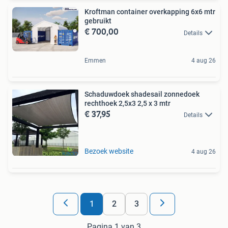
Kroftman container overkapping 6x6 mtr
gebruikt
€ 700,00
Details
Emmen
4 aug 26
Schaduwdoek shadesail zonnedoek
rechthoek 2,5x3 2,5 x 3 mtr
€ 37,95
Details
Bezoek website
4 aug 26
1
2
3
Pagina 1 van 3