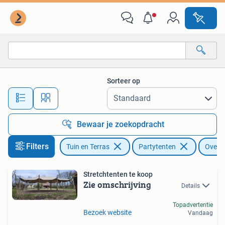
Partytenten
Sorteer op
Alle afstanden…
Bewaar je zoekopdracht
Filters
Tuin en Terras
Partytenten
Overig
Stretchtenten te koop
Zie omschrijving
Details
Topadvertentie
Bezoek website
Vandaag