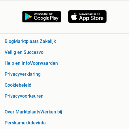
Blog
Marktplaats Zakelijk
Veilig en Succesvol
Help en Info
Voorwaarden
Privacyverklaring
Cookiebeleid
Privacyvoorkeuren
Over Marktplaats
Werken bij
Perskamer
Adevinta