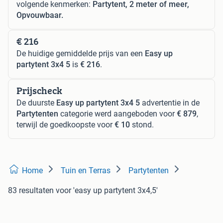
volgende kenmerken:
Partytent, 2 meter of meer,
Opvouwbaar.
€ 216
De huidige gemiddelde prijs van een
Easy up
partytent 3x4 5
is
€ 216
.
Prijscheck
De duurste
Easy up partytent 3x4 5
advertentie in de
Partytenten
categorie werd aangeboden voor
€ 879
,
terwijl de goedkoopste voor
€ 10
stond.
Home
Tuin en Terras
Partytenten
83 resultaten
voor 'easy up partytent 3x4,5'