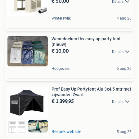
€ 50,00
Details
Winterswijk
4 aug 26
Wanddoeken tbv easy up party tent
(nieuw)
€ 10,00
Details
Hoogeveen
5 aug 26
Prof Easy Up Partytent Alu 3x4,5 mtr met
zijwanden Zwart
€ 1.399,95
Details
Bezoek website
5 aug 26