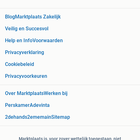
Blog
Marktplaats Zakelijk
Veilig en Succesvol
Help en Info
Voorwaarden
Privacyverklaring
Cookiebeleid
Privacyvoorkeuren
Over Marktplaats
Werken bij
Perskamer
Adevinta
2dehands
2ememain
Sitemap
Marktplaats is, voor zover wettelijk toegestaan, niet