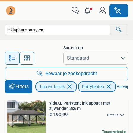
Partytenten
Sorteer op
Alle afstanden…
Bewaar je zoekopdracht
Filters
Tuin en Terras
Partytenten
Verwijder
vidaXL Partytent inklapbaar met
zijwanden 3x6 m
€ 190,99
Details
Topadvertentie