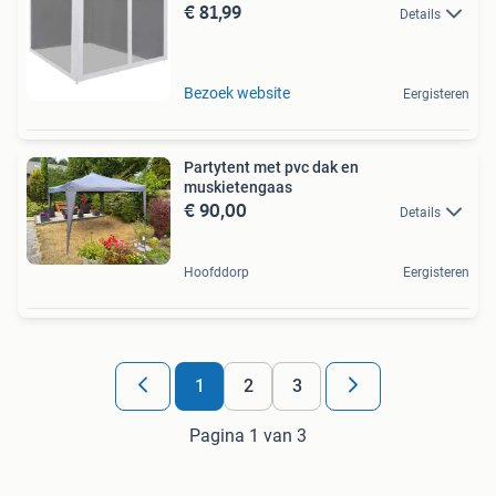
€ 81,99
Details
Bezoek website
Eergisteren
Partytent met pvc dak en
muskietengaas
€ 90,00
Details
Hoofddorp
Eergisteren
1
2
3
Pagina 1 van 3