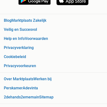
Blog
Marktplaats Zakelijk
Veilig en Succesvol
Help en Info
Voorwaarden
Privacyverklaring
Cookiebeleid
Privacyvoorkeuren
Over Marktplaats
Werken bij
Perskamer
Adevinta
2dehands
2ememain
Sitemap