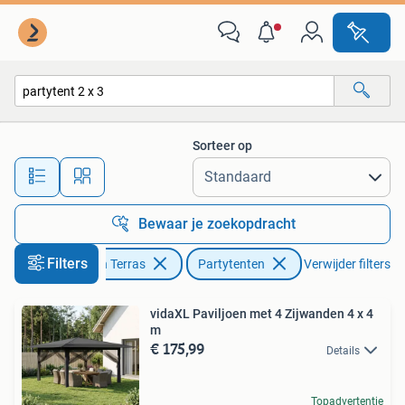
Partytenten
Sorteer op
Alle afstanden…
Bewaar je zoekopdracht
Filters
Tuin en Terras
Partytenten
Verwijder filters
vidaXL Paviljoen met 4 Zijwanden 4 x 4
m
€ 175,99
Details
Topadvertentie