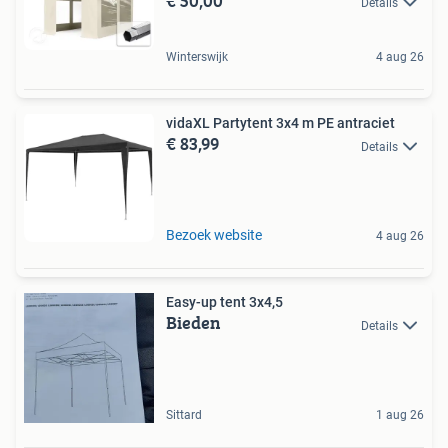
€ 50,00
Details
Winterswijk
4 aug 26
vidaXL Partytent 3x4 m PE antraciet
€ 83,99
Details
Bezoek website
4 aug 26
Easy-up tent 3x4,5
Bieden
Details
Sittard
1 aug 26