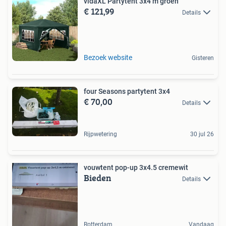
vidaXL Partytent 3x4 m groen
€ 121,99
Details
Bezoek website
Gisteren
four Seasons partytent 3x4
€ 70,00
Details
Rijpwetering
30 jul 26
vouwtent pop-up 3x4.5 cremewit
Bieden
Details
Rotterdam
Vandaag