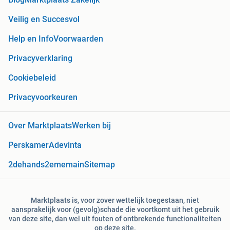
Veilig en Succesvol
Help en Info
Voorwaarden
Privacyverklaring
Cookiebeleid
Privacyvoorkeuren
Over Marktplaats
Werken bij
Perskamer
Adevinta
2dehands
2ememain
Sitemap
Marktplaats is, voor zover wettelijk toegestaan, niet
aansprakelijk voor (gevolg)schade die voortkomt uit het gebruik
van deze site, dan wel uit fouten of ontbrekende functionaliteiten
op deze site.