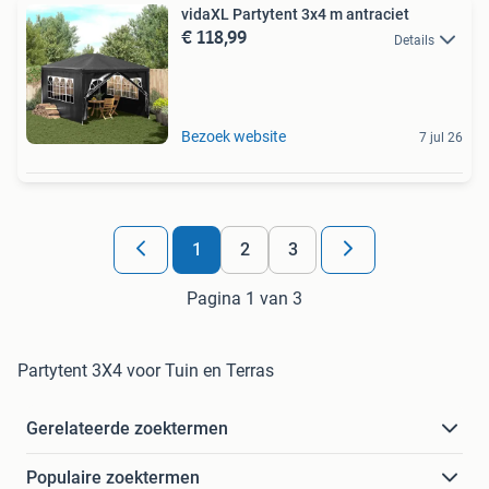
vidaXL Partytent 3x4 m antraciet
€ 118,99
Details
Bezoek website
7 jul 26
1
2
3
Pagina 1 van 3
Partytent 3X4 voor Tuin en Terras
Gerelateerde zoektermen
Populaire zoektermen