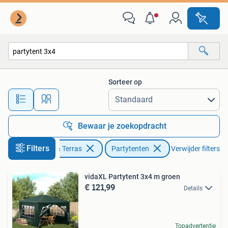
Partytenten
Sorteer op
Alle afstanden…
Bewaar je zoekopdracht
Filters
Tuin en Terras
Partytenten
Verwijder filters
vidaXL Partytent 3x4 m groen
€ 121,99
Details
Topadvertentie