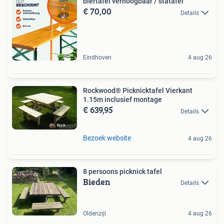
biertafel verhoogbaar / statafel
€ 70,00
Details
Eindhoven
4 aug 26
Rockwood® Picknicktafel Vierkant
1.15m inclusief montage
€ 639,95
Details
Bezoek website
4 aug 26
8 persoons picknick tafel
Bieden
Details
Oldenzijl
4 aug 26