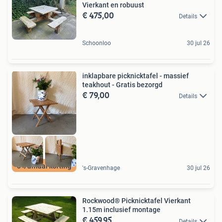
Vierkant en robuust
€ 475,00
Details
Schoonloo
30 jul 26
inklapbare picknicktafel - massief
teakhout - Gratis bezorgd
€ 79,00
Details
5% afhaal korting
's-Gravenhage
30 jul 26
Rockwood® Picknicktafel Vierkant
1.15m inclusief montage
€ 459,95
Details