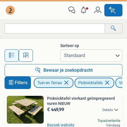
Picknicktafels
Sorteer op
Alle afstanden…
Bewaar je zoekopdracht
Filters
Tuin en Terras
Picknicktafels
Vier
Picknicktafel vierkant geïmpregneerd
vuren NIEUW
€ 449,99
Details
Topadvertentie
Bezoek website
Vandaag