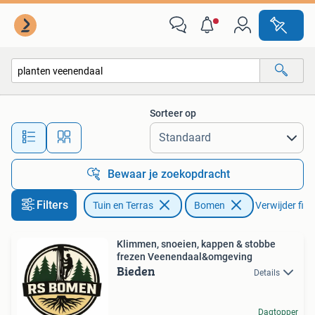
Planten | Bomen
Sorteer op
Alle afstanden…
Bewaar je zoekopdracht
Filters
Tuin en Terras
Bomen
Verwijder filte
Klimmen, snoeien, kappen & stobbe
frezen Veenendaal&omgeving
Bieden
Details
Dagtopper