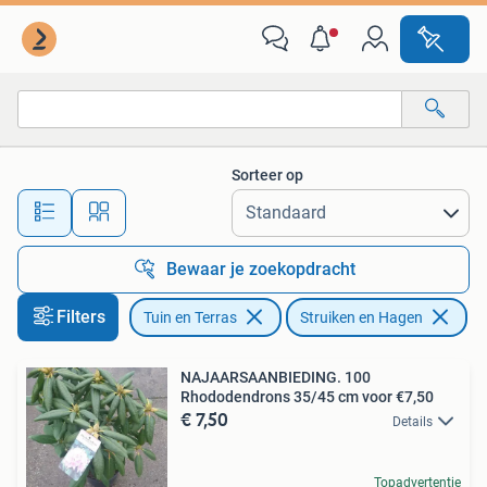
Planten | Struiken en Hagen
Sorteer op
Alle afstanden…
Bewaar je zoekopdracht
Filters
Tuin en Terras
Struiken en Hagen
NAJAARSAANBIEDING. 100
Rhododendrons 35/45 cm voor €7,50
€ 7,50
Details
Topadvertentie