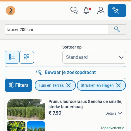
Planten | Struiken en Hagen
Sorteer op
Alle afstanden…
Bewaar je zoekopdracht
Filters
Tuin en Terras
Struiken en Hagen
Ve
Prunus laurocerasus Genolia de smalle,
sterke laurierhaag
€ 7,50
Details
Topadvertentie