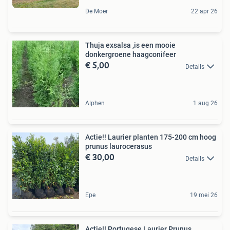
De Moer
22 apr 26
Thuja exsalsa ,is een mooie
donkergroene haagconifeer
€ 5,00
Details
Alphen
1 aug 26
Actie!! Laurier planten 175-200 cm hoog
prunus laurocerasus
€ 30,00
Details
Epe
19 mei 26
Actie!! Portugese Laurier Prunus