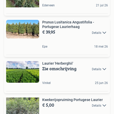
Ederveen
21 jul 26
Prunus Lusitanica Angustifolia -
Portugese Laurierhaag
€ 39,95
Details
Epe
18 mei 26
Laurier 'Herberghii'
Zie omschrijving
Details
Vinkel
25 jun 26
Kwekerijopruiming Portugese Laurier
€ 5,00
Details