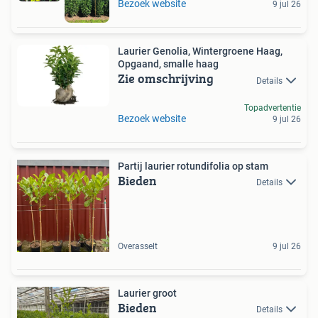
Bezoek website
9 jul 26
Laurier Genolia, Wintergroene Haag,
Opgaand, smalle haag
Zie omschrijving
Details
Topadvertentie
Bezoek website
9 jul 26
Partij laurier rotundifolia op stam
Bieden
Details
Overasselt
9 jul 26
Laurier groot
Bieden
Details