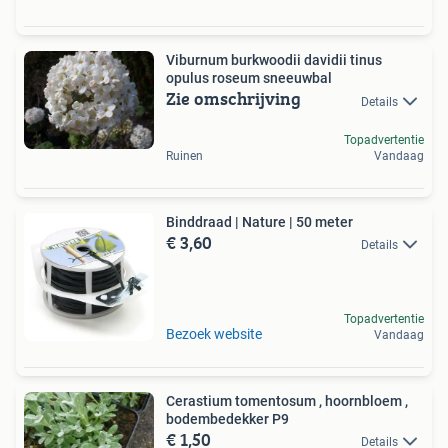
Viburnum burkwoodii davidii tinus
opulus roseum sneeuwbal
Zie omschrijving
Details
Topadvertentie
Ruinen
Vandaag
Binddraad | Nature | 50 meter
€ 3,60
Details
Topadvertentie
Bezoek website
Vandaag
Cerastium tomentosum , hoornbloem ,
bodembedekker P9
€ 1,50
Details