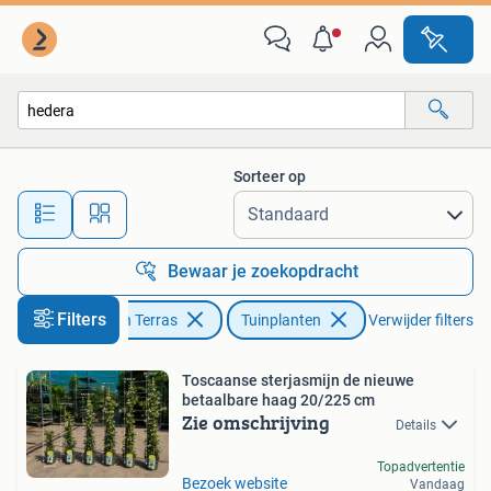
Planten | Tuinplanten
Sorteer op
Alle afstanden…
Bewaar je zoekopdracht
Filters
Tuin en Terras
Tuinplanten
Verwijder filters
Toscaanse sterjasmijn de nieuwe
betaalbare haag 20/225 cm
Zie omschrijving
Details
Topadvertentie
Bezoek website
Vandaag