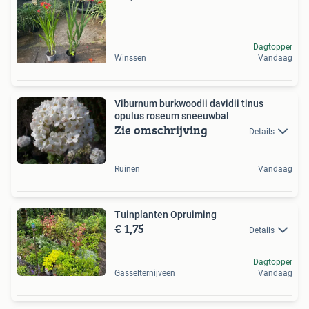
Dagtopper
Winssen
Vandaag
Viburnum burkwoodii davidii tinus
opulus roseum sneeuwbal
Zie omschrijving
Details
Ruinen
Vandaag
Tuinplanten Opruiming
€ 1,75
Details
Dagtopper
Gasselternijveen
Vandaag