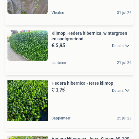
Vleuten
31 jul 26
Klimop, Hedera hibernica, wintergroen
en snelgroeiend
€ 5,95
Details
Lunteren
21 jul 26
Hedera hibernica - Ierse klimop
€ 1,75
Details
Sappemeer
25 jul 26
Hedera Hibernica - Ierse Klimop 60-100