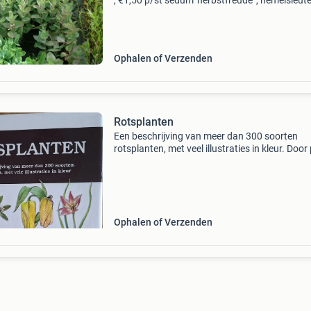
, €1,50 p/st sedum 'herbstfreude' , hemelsleutel
wordt 50 cm hoog, groen blad , roze bloemen 
augustus-september. Sedum 'matron
Ophalen of Verzenden
Rotsplanten
Een beschrijving van meer dan 300 soorten
rotsplanten, met veel illustraties in kleur. Door
vasak. Met tekeningen van jan dungel.
Ophalen of Verzenden