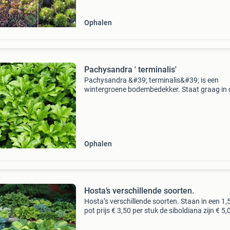
Ophalen
Pachysandra ' terminalis'
Pachysandra &#39; terminalis&#39; is een
wintergroene bodembedekker. Staat graag in 
schaduw, bloeit in de periode maart / april met
witte bloemen. De plant word ongeveer 10 tot
cm hoog j
Ophalen
Hosta’s verschillende soorten.
Hosta’s verschillende soorten. Staan in een 1,5 
pot prijs € 3,50 per stuk de siboldiana zijn € 5,
voor info bel : 0622868395 zie ook onze ander
advertenties , zoals rotsplanten,vlin