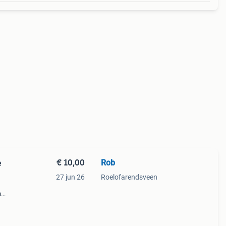
€ 10,00
Rob
e
27 jun 26
Roelofarendsveen
m
33 in
 maar