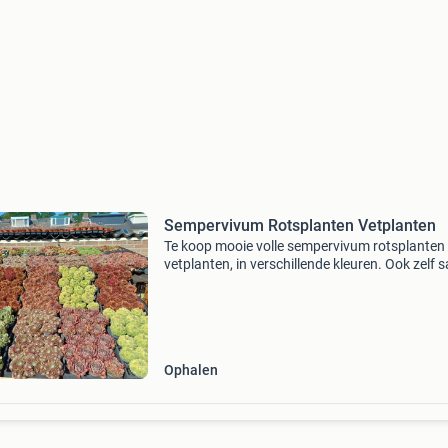
Sempervivum Rotsplanten Vetplanten
Te koop mooie volle sempervivum rotsplanten
vetplanten, in verschillende kleuren. Ook zelf
te stellen is mogelijk. Potmaat 9 cm prijs €17.
Voor 18 st en € 1,00 per stuk. Interesse gr
Ophalen