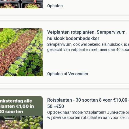
Ophalen
Vetplanten rotsplanten. Sempervivum,
huislook bodembedekker
Sempervivum, ook wel bekend als huislook, is 
geslacht van vetplanten met meer dan 40 soor
die voornamelijk in bergachtige gebieden van
europa, het midden-oosten en noord-afrika
voorkomen. Ze s
Ophalen of Verzenden
Rotsplanten - 30 soorten 8 voor €10,00
50 =€50
Op zoek naar mooie rotsplanten? Juni-actie b
wij diverse soorten rotsplanten aan voor slech
voor €10,00 slechts 8 voor €10,00 en 50 voor
€50,00 perfect voor in de tuin, rotstui