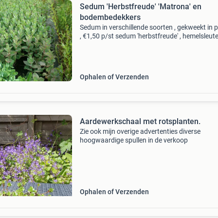
Sedum 'Herbstfreude' 'Matrona' en
bodembedekkers
Sedum in verschillende soorten , gekweekt in 
, €1,50 p/st sedum 'herbstfreude' , hemelsleutel
wordt 50 cm hoog, groen blad , roze bloemen 
augustus-september. Sedum 'matron
Ophalen of Verzenden
Aardewerkschaal met rotsplanten.
Zie ook mijn overige advertenties diverse
hoogwaardige spullen in de verkoop
Ophalen of Verzenden