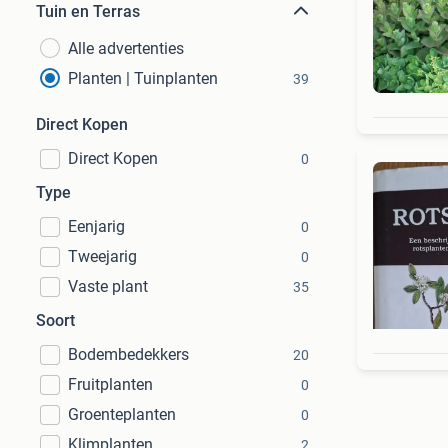
Tuin en Terras
Alle advertenties
Planten | Tuinplanten
39
Direct Kopen
Direct Kopen
0
Type
Eenjarig
0
Tweejarig
0
Vaste plant
35
Soort
Bodembedekkers
20
Fruitplanten
0
Groenteplanten
0
Klimplanten
2