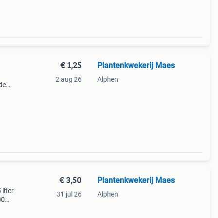
€ 1,25
Plantenkwekerij Maes
2 aug 26
Alphen
de
 15
€ 3,50
Plantenkwekerij Maes
liter
31 jul 26
Alphen
00
e