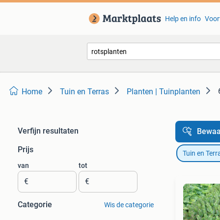
Help en info
Voor
Home
Tuin en Terras
Planten | Tuinplanten
Verfijn resultaten
Bewaa
Prijs
Tuin en Terr
van
tot
€
€
Categorie
Wis de categorie