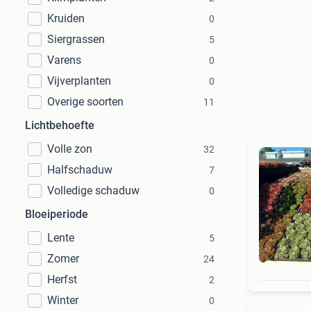
Kruiden
0
Siergrassen
5
Varens
0
Vijverplanten
0
Overige soorten
11
Lichtbehoefte
Volle zon
32
Halfschaduw
7
Volledige schaduw
0
Bloeiperiode
Lente
5
Zomer
24
Herfst
2
Winter
0