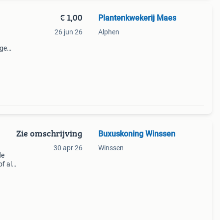
€ 1,00
Plantenkwekerij Maes
26 jun 26
Alphen
age
ge de
Zie omschrijving
Buxuskoning Winssen
30 apr 26
Winssen
de
of als
n
en