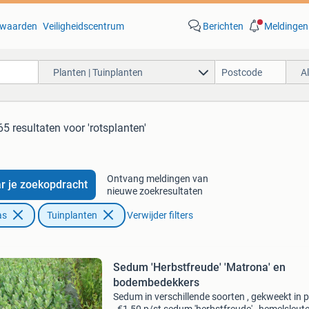
waarden
Veiligheidscentrum
Berichten
Meldingen
Planten | Tuinplanten
A
65 resultaten
voor 'rotsplanten'
Ontvang meldingen van
r je zoekopdracht
nieuwe zoekresultaten
as
Tuinplanten
Verwijder filters
Sedum 'Herbstfreude' 'Matrona' en
bodembedekkers
Sedum in verschillende soorten , gekweekt in 