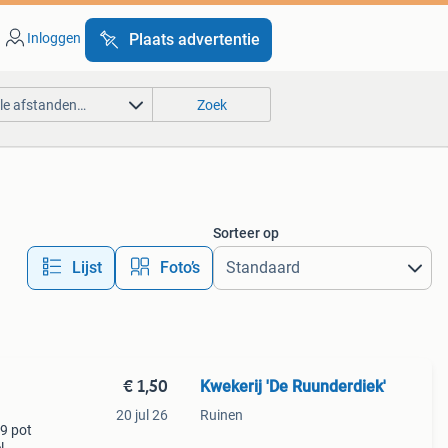
Inloggen
Plaats advertentie
lle afstanden…
Zoek
Sorteer op
Lijst
Foto’s
€ 1,50
Kwekerij 'De Ruunderdiek'
20 jul 26
Ruinen
p9 pot