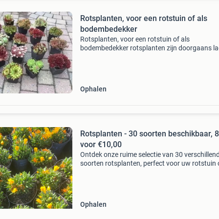
Rotsplanten, voor een rotstuin of als
bodembedekker
Rotsplanten, voor een rotstuin of als
bodembedekker rotsplanten zijn doorgaans l
vaste planten en laagblijvende heesters
sempervivum heeft een bloeitijd van halverwe
maand juni tot en met augu
Ophalen
Rotsplanten - 30 soorten beschikbaar, 8
voor €10,00
Ontdek onze ruime selectie van 30 verschillen
soorten rotsplanten, perfect voor uw rotstuin 
bodembedekker. Deze winterharde planten zij
gemakkelijk te onderhouden en zorgen voor e
kleurrij
Ophalen