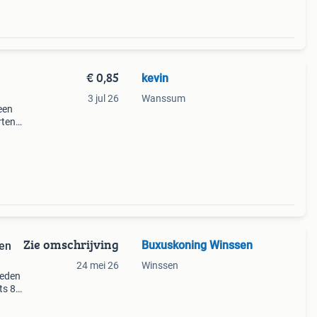
€ 0,85
kevin
3 jul 26
Wanssum
een
ten,
Zie omschrijving
Buxuskoning Winssen
 en
24 mei 26
Winssen
ieden
ts 8