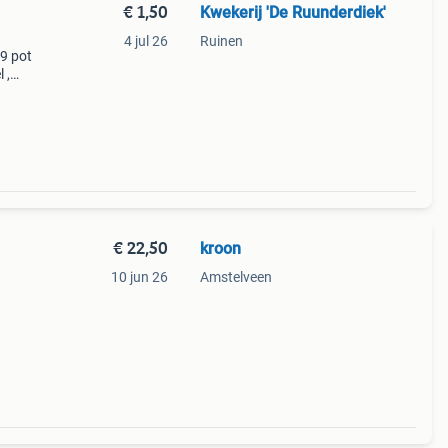
€ 1,50
Kwekerij 'De Ruunderdiek'
4 jul 26
Ruinen
p9 pot
 ,
in
€ 22,50
kroon
10 jun 26
Amstelveen