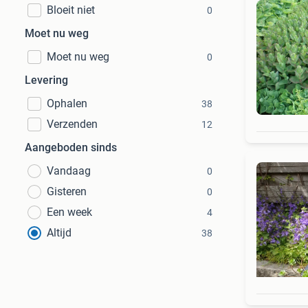
Bloeit niet
0
Moet nu weg
Moet nu weg
0
Levering
Ophalen
38
Verzenden
12
Aangeboden sinds
Vandaag
0
Gisteren
0
Een week
4
Altijd
38