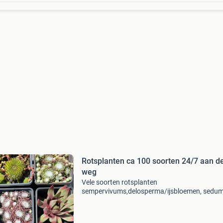
Rotsplanten ca 100 soorten 24/7 aan d
weg
Vele soorten rotsplanten
sempervivums,delosperma/ijsbloemen, sedu
enzv. Staan op een kar 24/7 aan de geestweg 
het mooie roelofarendsveen. 12 Planten voor
10 euro